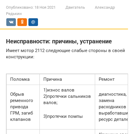
Опубликовано:
18 Ноя 2021
Двигатель
Александр
Редькин
Неисправности: причины, устранение
Имеет мотор 2112 следующие слабые стороны в своей
конструкции:
Поломка
Причина
Ремонт
1)износ валов
Обрыв
диагностика,
2)протечки сальников
ременного
замена
валов;
привода
расходников и
ГРМ, загиб
выработавших
3)протечки помпы
клапанов
ресурс деталей