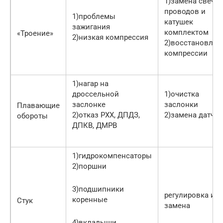
1)замена свечей
проводов и
1)проблемы
катушек
зажигания
комплектом
«Троение»
2)низкая компрессия
2)восстановлен
компрессии
1)нагар на
дроссельной
1)очистка
заслонке
заслонки
Плавающие
2)отказ РХХ, ДПДЗ,
2)замена датчи
обороты
ДПКВ, ДМРВ
1)гидрокомпенсаторы
2)поршни
3)подшипники
регулировка ил
коренные
Стук
замена
4)вкладыши