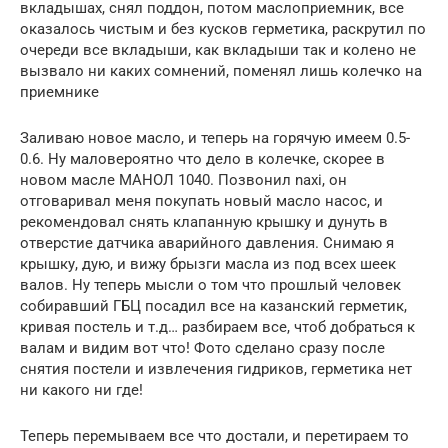
вкладышах, снял поддон, потом маслоприемник, все
оказалось чистым и без кусков герметика, раскрутил по
очереди все вкладыши, как вкладыши так и колено не
вызвало ни каких сомнений, поменял лишь колечко на
приемнике
Заливаю новое масло, и теперь на горячую имеем 0.5-
0.6. Ну маловероятно что дело в колечке, скорее в
новом масле МАНОЛ 1040. Позвонил naxi, он
отговаривал меня покупать новый масло насос, и
рекомендовал снять клапанную крышку и дунуть в
отверстие датчика аварийного давления. Снимаю я
крышку, дую, и вижу брызги масла из под всех шеек
валов. Ну теперь мысли о том что прошлый человек
собиравший ГБЦ посадил все на казанский герметик,
кривая постель и т.д… разбираем все, чтоб добраться к
валам и видим вот что! Фото сделано сразу после
снятия постели и извлечения гидриков, герметика нет
ни какого ни где!
Теперь перемываем все что достали, и перетираем то