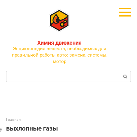
Перейти
к
контенту
Химия движения
Энциклопедия веществ, необходимых для
правильной работы авто: замена, системы,
мотор
Поиск:
Главная
выхлопные газы