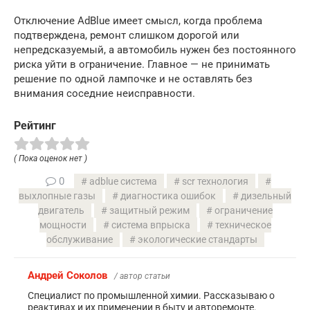
Отключение AdBlue имеет смысл, когда проблема
подтверждена, ремонт слишком дорогой или
непредсказуемый, а автомобиль нужен без постоянного
риска уйти в ограничение. Главное — не принимать
решение по одной лампочке и не оставлять без
внимания соседние неисправности.
Рейтинг
( Пока оценок нет )
0
adblue система
scr технология
выхлопные газы
диагностика ошибок
дизельный
двигатель
защитный режим
ограничение
мощности
система впрыска
техническое
обслуживание
экологические стандарты
Андрей Соколов
/ автор статьи
Специалист по промышленной химии. Рассказываю о
реактивах и их применении в быту и авторемонте.