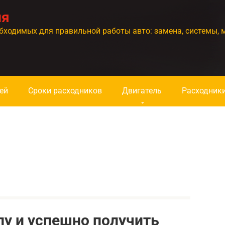
ия
бходимых для правильной работы авто: замена, системы, 
ей
Сроки расходников
Двигатель
Расходник
у и успешно получить