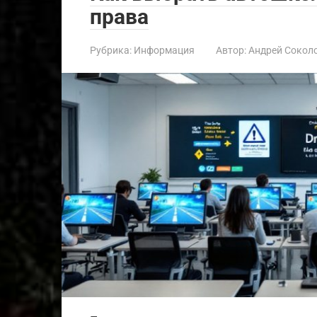
права
Рубрика:
Информация
Автор:
Андрей Сокол