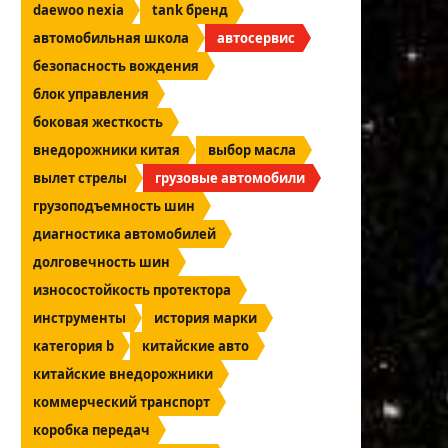
daewoo nexia
tank бренд
автомобильная школа
автосервис
безопасность вождения
блок управления
боковая жесткость
внедорожники китая
выбор масла
вылет стрелы
грузовые автомобили
грузоподъемность шин
диагностика автомобилей
долговечность шин
износостойкость протектора
инструменты
история марки
категория b
китайские авто
китайские внедорожники
коммерческий транспорт
коробка передач