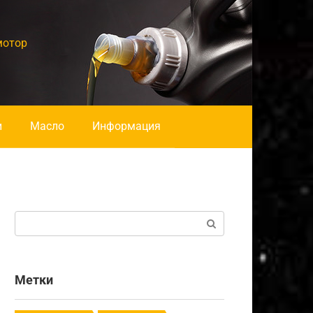
мотор
и
Масло
Информация
Поиск:
Метки