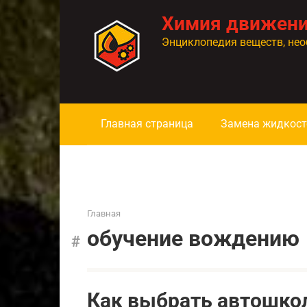
Перейти
Химия движен
к
контенту
Энциклопедия веществ, нео
Главная страница
Замена жидкост
Главная
обучение вождению
Как выбрать автошкол