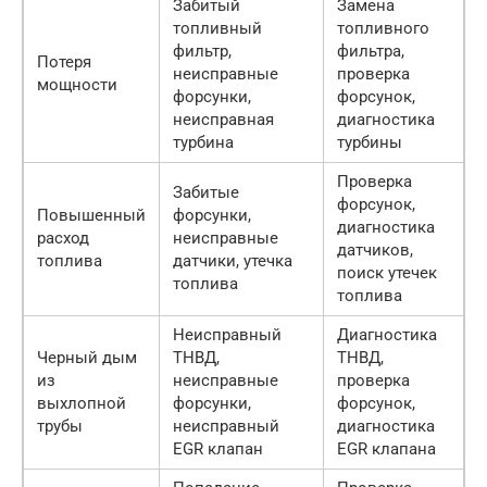
Забитый
Замена
топливный
топливного
фильтр,
фильтра,
Потеря
неисправные
проверка
мощности
форсунки,
форсунок,
неисправная
диагностика
турбина
турбины
Проверка
Забитые
форсунок,
Повышенный
форсунки,
диагностика
расход
неисправные
датчиков,
топлива
датчики, утечка
поиск утечек
топлива
топлива
Неисправный
Диагностика
Черный дым
ТНВД,
ТНВД,
из
неисправные
проверка
выхлопной
форсунки,
форсунок,
трубы
неисправный
диагностика
EGR клапан
EGR клапана