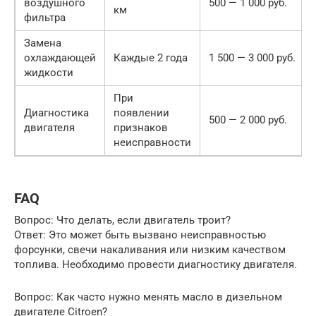
воздушного
500 — 1 000 руб.
км
фильтра
Замена
охлаждающей
Каждые 2 года
1 500 — 3 000 руб.
жидкости
При
Диагностика
появлении
500 — 2 000 руб.
двигателя
признаков
неисправности
FAQ
Вопрос: Что делать, если двигатель троит?
Ответ: Это может быть вызвано неисправностью
форсунки, свечи накаливания или низким качеством
топлива. Необходимо провести диагностику двигателя.
Вопрос: Как часто нужно менять масло в дизельном
двигателе Citroen?