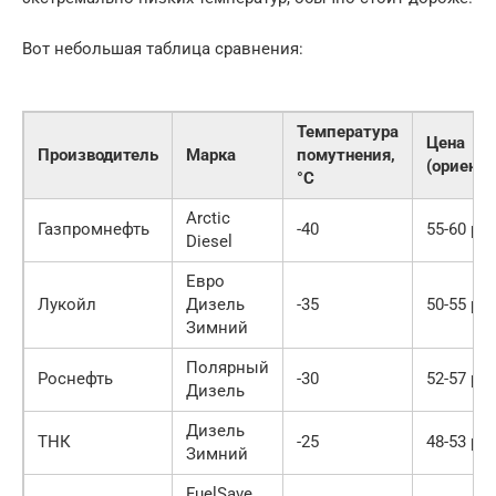
Вот небольшая таблица сравнения:
Температура
Цена
Производитель
Марка
помутнения,
(ориенти
°C
Arctic
Газпромнефть
-40
55-60 ру
Diesel
Евро
Лукойл
Дизель
-35
50-55 ру
Зимний
Полярный
Роснефть
-30
52-57 ру
Дизель
Дизель
ТНК
-25
48-53 ру
Зимний
FuelSave