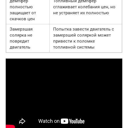
демпфер
Топливный демпфер
полностью
сглаживает колебания цен, но
защищает от
не устраняет их полностью
скачков цен
Замерзшая
Попытка завести двигатель с
солярка не
замерзшей соляркой может
повредит
привести к поломке
двигатель
топливной системы