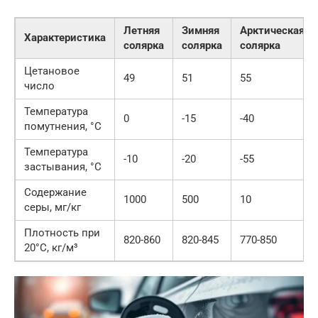
Летняя
Зимняя
Арктическая
Характеристика
солярка
солярка
солярка
Цетановое
49
51
55
число
Температура
0
-15
-40
помутнения, °C
Температура
-10
-20
-55
застывания, °C
Содержание
1000
500
10
серы, мг/кг
Плотность при
820-860
820-845
770-850
20°C, кг/м³