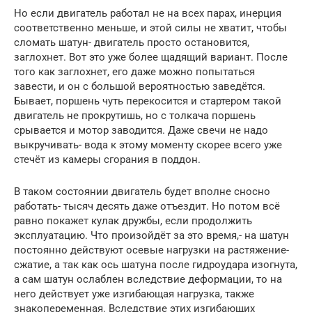
Но если двигатель работал не на всех парах, инерция
соответственно меньше, и этой силы не хватит, чтобы
сломать шатун- двигатель просто остановится,
заглохнет. Вот это уже более щадящий вариант. После
того как заглохнет, его даже можно попытаться
завести, и он с большой вероятностью заведётся.
Бывает, поршень чуть перекосится и стартером такой
двигатель не прокрутишь, но с толкача поршень
срывается и мотор заводится. Даже свечи не надо
выкручивать- вода к этому моменту скорее всего уже
стечёт из камеры сгорания в поддон.
В таком состоянии двигатель будет вполне сносно
работать- тысяч десять даже отъездит. Но потом всё
равно покажет кулак дружбы, если продолжить
эксплуатацию. Что произойдёт за это время,- на шатун
постоянно действуют осевые нагрузки на растяжение-
сжатие, а так как ось шатуна после гидроудара изогнута,
а сам шатун ослаблен вследствие деформации, то на
него действует уже изгибающая нагрузка, также
знакопеременная. Вследствие этих изгибающих