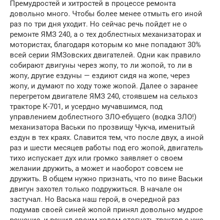
Премудростей и хитростей в процессе ремонта
довольно много. Чтобы более менее отмыть его иной
раз по три дня уходит. Но сейчас речь пойдет не о
ремонте ЯМЗ 240, а о тех доблестных механизаторах и
мотористах, благодаря которым ко мне попадают 30%
всей серии ЯМЗовских двигателей. Одни как правило
собирают двигуны через жопу, то ли жопой, то ли в
жопу, другие ездуны — ездиют сидя на жопе, через
жопу, и думают по ходу тоже жопой. Далее о заранее
перегретом двигателе ЯМЗ 240, стоявшем на сельхоз
тракторе К-701, и усердно мучавшимся, под
управлением доблестного ЗЛО-ебущего (водка ЗЛО!)
механизатора Васьки по прозвищу Чукча, именитый
ездун в тех краях. Славится тем, что после двух, а иной
раз и шести месяцев работы под его жопой, двигатель
тихо испускает дух или громко заявляет о своем
желании дружить, а может и наоборот совсем не
дружить. В общем нужно признать, что по вине Васьки
двигун захотел только подружиться. В начале он
застучал. Но Васька наш герой, в очередной раз
подумав своей синей жопой принял довольно мудрое