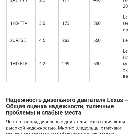
2AD-FTV
2.2
177
400
NX 20
200d
Lexu
1KD-FTV
3.0
173
360
(экс
верс
2URFSE
4.5
263
650
Lexus
Lexu
(ста
1HD-FTE
4.2
249
530
моде
эксп
верс
Надежность дизельного двигателя Lexus ౼
Общая оценка надежности, типичные
проблемы и слабые места
Честно говоря, дизельные двигатели Lexus отличаются
высокой надежностью. Многие владельцы отмечают,