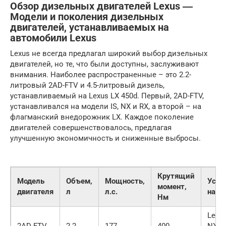
Обзор дизельных двигателей Lexus ―
Модели и поколения дизельных
двигателей, устанавливаемых на
автомобили Lexus
Lexus не всегда предлагал широкий выбор дизельных
двигателей, но те, что были доступны, заслуживают
внимания. Наиболее распространенные – это 2.2-
литровый 2AD-FTV и 4.5-литровый дизель,
устанавливаемый на Lexus LX 450d. Первый, 2AD-FTV,
устанавливался на модели IS, NX и RX, а второй – на
флагманский внедорожник LX. Каждое поколение
двигателей совершенствовалось, предлагая
улучшенную экономичность и сниженные выбросы.
Крутящий
Модель
Объем,
Мощность,
Уста
момент,
двигателя
л
л.с.
на
Нм
Lexus