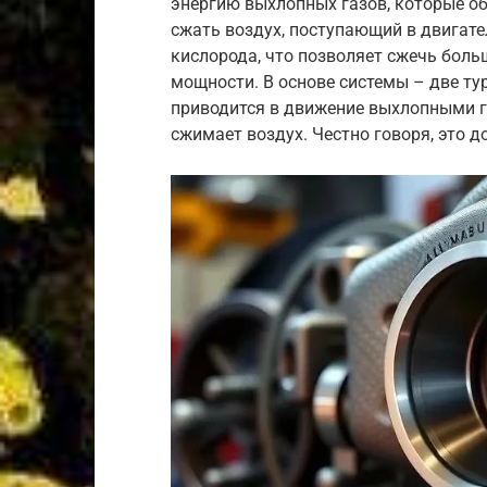
энергию выхлопных газов, которые о
сжать воздух, поступающий в двигате
кислорода, что позволяет сжечь боль
мощности. В основе системы – две ту
приводится в движение выхлопными га
сжимает воздух. Честно говоря, это д