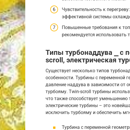
Чувствительность к перегреву:
эффективной системы охлажд
Повышенные требования к топ
рекомендуется использовать 
Типы турбонаддува ⎯ с п
scroll, электрическая ту
Существует несколько типов турбона
особенности. Турбины с переменной 
давление наддува в зависимости от о
турбояму. Twin-scroll турбины испол
что также способствует уменьшению
электрические турбины – это новейш
исключить турбояму и обеспечить мг
Турбина с переменной геометр