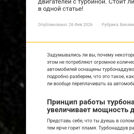
двигателей с турбиной. Стоит л
в одной статье!
Опубликовано:
26 Фев 2026
Рубрика:
Бензин
Задумывались ли вы, почему некотор
этом не потребляют огромное количе
автомобилей оснащены турбонаддувом
подробно разберем, что это такое, ка
ли вообще переплачивать за автомоби
Принцип работы турбона
увеличивает мощность д
Представь себе, что ты дуешь в солом
тем ярче горит пламя. Турбонаддув р