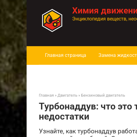
Перейти
Химия движен
к
контенту
Энциклопедия веществ, нео
Главная страница
Замена жидкост
Главная
»
Двигатель
»
Бензиновый двигатель
Турбонаддув: что это 
недостатки
Узнайте, как турбонаддув работ