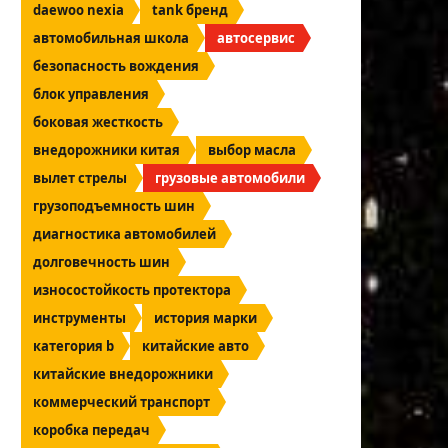
daewoo nexia
tank бренд
автомобильная школа
автосервис
безопасность вождения
блок управления
боковая жесткость
внедорожники китая
выбор масла
вылет стрелы
грузовые автомобили
грузоподъемность шин
диагностика автомобилей
долговечность шин
износостойкость протектора
инструменты
история марки
категория b
китайские авто
китайские внедорожники
коммерческий транспорт
коробка передач