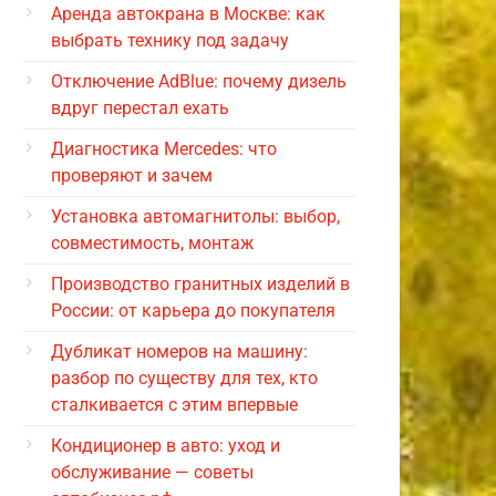
Аренда автокрана в Москве: как
выбрать технику под задачу
Отключение AdBlue: почему дизель
вдруг перестал ехать
Диагностика Mercedes: что
проверяют и зачем
Установка автомагнитолы: выбор,
совместимость, монтаж
Производство гранитных изделий в
России: от карьера до покупателя
Дубликат номеров на машину:
разбор по существу для тех, кто
сталкивается с этим впервые
Кондиционер в авто: уход и
обслуживание — советы