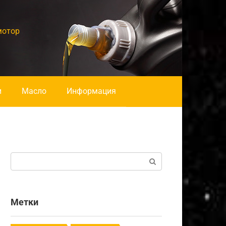
мотор
и
Масло
Информация
Поиск:
Метки