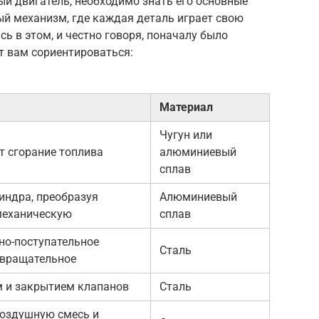
ый двигатель, необходимо знать его основные
ый механизм, где каждая деталь играет свою
ь в этом, и честно говоря, поначалу было
т вам сориентироваться:
Материал
Чугун или
т сгорание топлива
алюминиевый
сплав
индра, преобразуя
Алюминиевый
механическую
сплав
но-поступательное
Сталь
 вращательное
м и закрытием клапанов
Сталь
воздушную смесь и