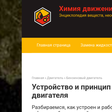
Перейти
Химия движен
к
контенту
Энциклопедия веществ, нео
Главная страница
Замена жидкост
Главная
»
Двигатель
»
Бензиновый двигатель
Устройство и принцип
двигателя
Разбираемся, как устроен и раб