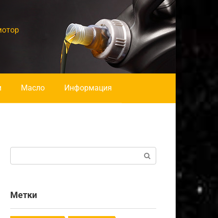
мотор
и
Масло
Информация
Поиск:
Метки