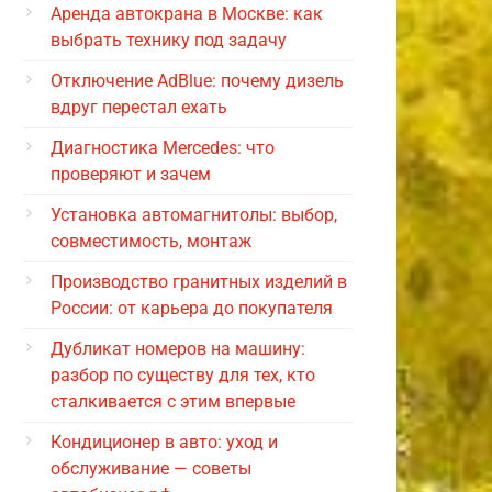
Аренда автокрана в Москве: как
выбрать технику под задачу
Отключение AdBlue: почему дизель
вдруг перестал ехать
Диагностика Mercedes: что
проверяют и зачем
Установка автомагнитолы: выбор,
совместимость, монтаж
Производство гранитных изделий в
России: от карьера до покупателя
Дубликат номеров на машину:
разбор по существу для тех, кто
сталкивается с этим впервые
Кондиционер в авто: уход и
обслуживание — советы