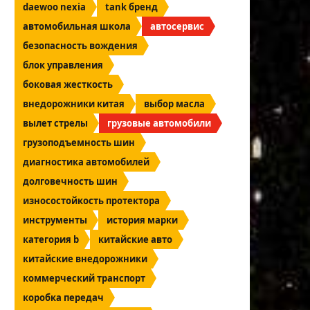
daewoo nexia
tank бренд
автомобильная школа
автосервис
безопасность вождения
блок управления
боковая жесткость
внедорожники китая
выбор масла
вылет стрелы
грузовые автомобили
грузоподъемность шин
диагностика автомобилей
долговечность шин
износостойкость протектора
инструменты
история марки
категория b
китайские авто
китайские внедорожники
коммерческий транспорт
коробка передач