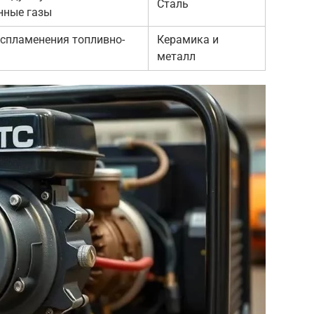
Сталь
нные газы
оспламенения топливно-
Керамика и
металл