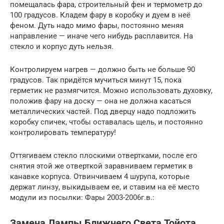
помещалась фара, строительный фен и термометр до
100 градусов. Кладем фару в коробку и дуем в неё
феном. Дуть надо мимо фары, постоянно меняя
направление — иначе чего нибудь расплавится. На
стекло и корпус дуть нельзя.
Контролируем нагрев — должно быть не больше 90
градусов. Так придётся мучиться минут 15, пока
герметик не размягчится. Можно использовать духовку,
положив фару на доску — она не должна касаться
металлических частей. Под дверцу надо подложить
коробку спичек, чтобы оставалась щель, и постоянно
контролировать температуру!
Оттягиваем стекло плоскими отвертками, после его
снятия этой же отверткой заравниваем герметик в
канавке корпуса. Отвинчиваем 4 шурупа, которые
держат линзу, выкидываем ее, и ставим на её место
модули из посылки: Фары 2003-2006г.в.:
Замена Лампы Ближнего Света Тойота