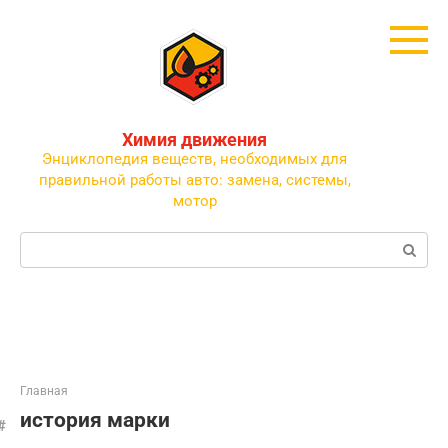
Перейти
к
контенту
Химия движения
Энциклопедия веществ, необходимых для
правильной работы авто: замена, системы,
мотор
Поиск:
Главная
история марки