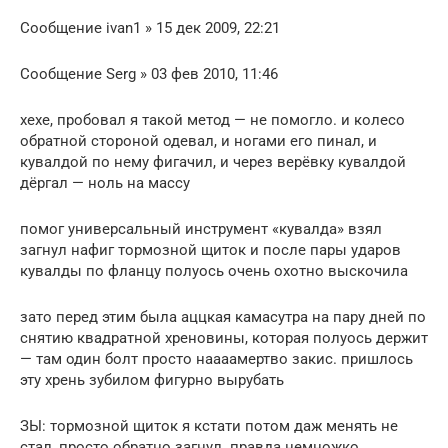
Сообщение ivan1 » 15 дек 2009, 22:21
Сообщение Serg » 03 фев 2010, 11:46
хехе, пробовал я такой метод — не помогло. и колесо
обратной стороной одевал, и ногами его пинал, и
кувалдой по нему фигачил, и через верёвку кувалдой
дёргал — ноль на массу
помог универсальный инструмент «кувалда» взял
загнул нафиг тормозной щиток и после пары ударов
кувалды по фланцу полуось очень охотно выскочила
зато перед этим была аццкая камасутра на пару дней по
снятию квадратной хреновины, которая полуось держит
— там один болт просто наааамертво закис. пришлось
эту хрень зубилом фигурно вырубать
ЗЫ: тормозной щиток я кстати потом даж менять не
стал, просто обратно загнул. правда немножко