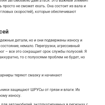
оляя автомобилю двигаться. Это важный элемент
 просто не сможет ехать. Она состоит из вала и
ловых скоростей), которые обеспечивают
сей
адежные детали, но и они подвержены износу и
состояние, немало. Перегрузки, агрессивный
ог – все это сокращает срок службы полуосей. Я
аккуратно, то с полуосями проблем не будет, но
арниры теряют смазку и начинают
ники защищают ШРУСы от грязи и влаги. Их
ому износу.
 для автомобилей, эксплуатируемых в регионах с