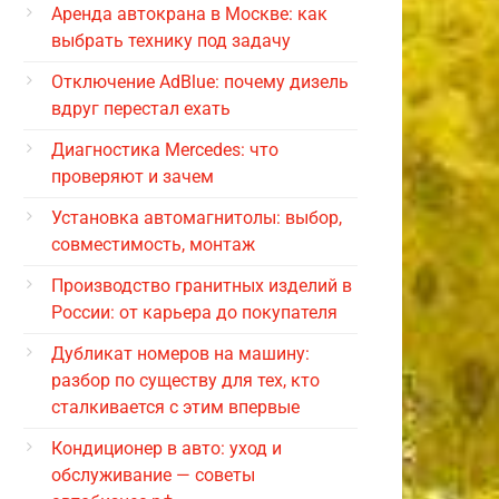
Аренда автокрана в Москве: как
выбрать технику под задачу
Отключение AdBlue: почему дизель
вдруг перестал ехать
Диагностика Mercedes: что
проверяют и зачем
Установка автомагнитолы: выбор,
совместимость, монтаж
Производство гранитных изделий в
России: от карьера до покупателя
Дубликат номеров на машину:
разбор по существу для тех, кто
сталкивается с этим впервые
Кондиционер в авто: уход и
обслуживание — советы