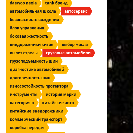
daewoo nexia
tank бренд
автомобильная школа
автосервис
безопасность вождения
блок управления
боковая жесткость
внедорожники китая
выбор масла
вылет стрелы
грузовые автомобили
грузоподъемность шин
диагностика автомобилей
долговечность шин
износостойкость протектора
инструменты
история марки
категория b
китайские авто
китайские внедорожники
коммерческий транспорт
коробка передач