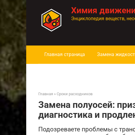
Перейти
Химия движен
к
контенту
Энциклопедия веществ, нео
Главная страница
Замена жидкост
Главная
»
Сроки расходников
Замена полуосей: при
диагностика и продле
Подозреваете проблемы с транс