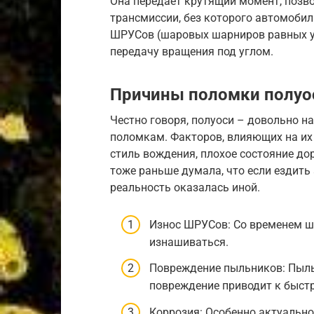
Она передает крутящий момент, позв
трансмиссии, без которого автомобиль
ШРУСов (шаровых шарниров равных уг
передачу вращения под углом.
Причины поломки полуо
Честно говоря, полуоси – довольно н
поломкам. Факторов, влияющих на их 
стиль вождения, плохое состояние дор
тоже раньше думала, что если ездить 
реальность оказалась иной.
Износ ШРУСов: Со временем ш
изнашиваться.
Повреждение пыльников: Пыль
повреждение приводит к быстр
Коррозия: Особенно актуально