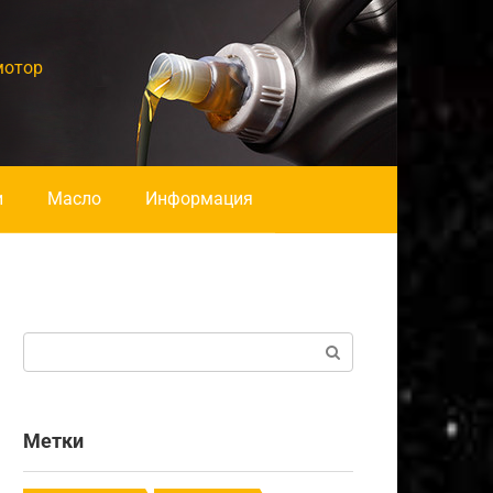
мотор
и
Масло
Информация
Поиск:
Метки