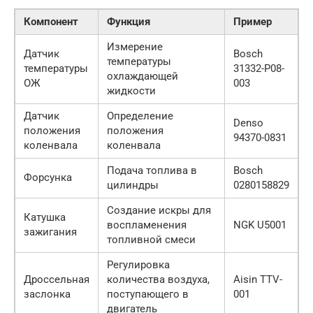
Компонент
Функция
Пример
Измерение
Датчик
Bosch
температуры
температуры
31332-P08-
охлаждающей
ОЖ
003
жидкости
Датчик
Определение
Denso
положения
положения
94370-0831
коленвала
коленвала
Подача топлива в
Bosch
Форсунка
цилиндры
0280158829
Создание искры для
Катушка
воспламенения
NGK U5001
зажигания
топливной смеси
Регулировка
Дроссельная
количества воздуха,
Aisin TTV-
заслонка
поступающего в
001
двигатель