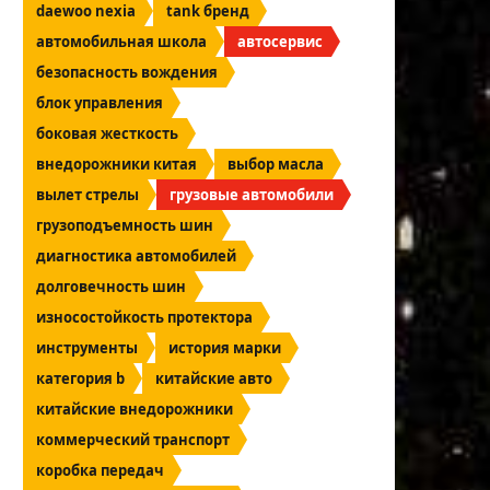
daewoo nexia
tank бренд
автомобильная школа
автосервис
безопасность вождения
блок управления
боковая жесткость
внедорожники китая
выбор масла
вылет стрелы
грузовые автомобили
грузоподъемность шин
диагностика автомобилей
долговечность шин
износостойкость протектора
инструменты
история марки
категория b
китайские авто
китайские внедорожники
коммерческий транспорт
коробка передач