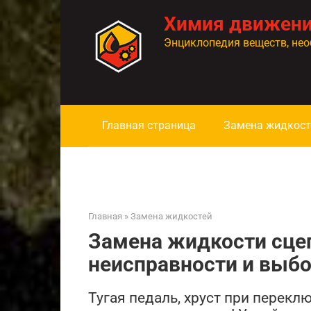
Перейти
Химия движен
к
контенту
Энциклопедия веществ, нео
Главная страница
Замена жидкост
Главная
»
Замена жидкостей
Замена жидкости сцеп
неисправности и выбо
Тугая педаль, хруст при перек