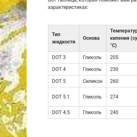
характеристиках:
Температу
Тип
Основа
кипения (су
жидкости
°C)
DOT 3
Гликоль
205
DOT 4
Гликоль
230
DOT 5
Силикон
260
DOT 5.1
Гликоль
274
DOT 4.5
Гликоль
240