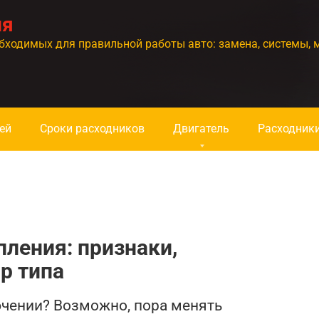
ия
бходимых для правильной работы авто: замена, системы, 
ей
Сроки расходников
Двигатель
Расходник
ления: признаки,
р типа
лючении? Возможно, пора менять