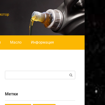
мотор
и
Масло
Информация
Поиск:
Метки