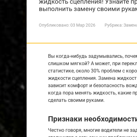
жидкость сцепления! Узнайте п
выполнить замену своими рука
Опубликовано:
03 Мар 2026
Рубрика:
Замен
Вы когда-нибудь задумывались, почем
слишком мягкой? А может, при перек
статистике, около 30% проблем с кор
жидкости сцепления. Замена жидкости
зависит комфорт и безопасность вожде
когда пора менять жидкость, какие п
сделать своими руками.
Признаки необходимост
Честно говоря, многие водители не з