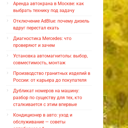
Аренда автокрана в Москве: как
выбрать технику под задачу
Отключение AdBlue: почему дизель
вдруг перестал ехать
Диагностика Mercedes: что
проверяют и зачем
Установка автомагнитолы: выбор,
совместимость, монтаж
Производство гранитных изделий в
России: от карьера до покупателя
Дубликат номеров на машину:
разбор по существу для тех, кто
сталкивается с этим впервые
Кондиционер в авто: уход и
обслуживание — советы