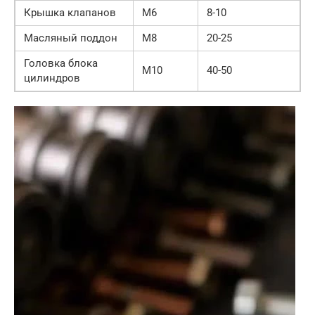
Крышка клапанов
M6
8-10
Масляный поддон
M8
20-25
Головка блока
M10
40-50
цилиндров