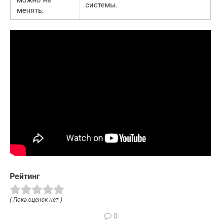
можно не
системы.
менять.
Рейтинг
( Пока оценок нет )
0