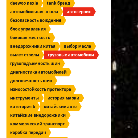
daewoo nexia
tank бренд
автомобильная школа
автосервис
безопасность вождения
блок управления
боковая жесткость
внедорожники китая
выбор масла
вылет стрелы
грузовые автомобили
грузоподъемность шин
диагностика автомобилей
долговечность шин
износостойкость протектора
инструменты
история марки
категория b
китайские авто
китайские внедорожники
коммерческий транспорт
коробка передач