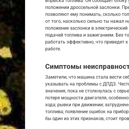
впрыска топлива. Он сообщает блоку 
положении дроссельной заслонки. Пред
позволяют ему понимать, сколько топ
от того, насколько сильно ты нажал 
положение заслонки в электрический 
подачей топлива и зажиганием. Без 
работать эффективно, что приведет к
работе.
Симптомы неисправнос
Заметили, что машина стала вести се
указывать на проблемы с ДПДЗ. Честн
значения, пока не столкнулась с сер
потеря мощности двигателя, особенно
хода; рывки при движении; затруднен
топлива; появление ошибок на приборн
бы один из этих признаков, стоит про