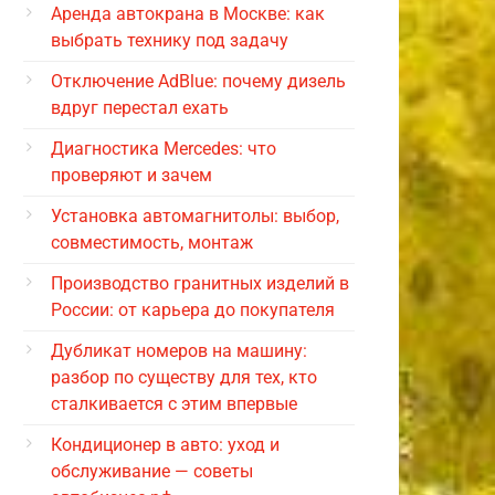
Аренда автокрана в Москве: как
выбрать технику под задачу
Отключение AdBlue: почему дизель
вдруг перестал ехать
Диагностика Mercedes: что
проверяют и зачем
Установка автомагнитолы: выбор,
совместимость, монтаж
Производство гранитных изделий в
России: от карьера до покупателя
Дубликат номеров на машину:
разбор по существу для тех, кто
сталкивается с этим впервые
Кондиционер в авто: уход и
обслуживание — советы