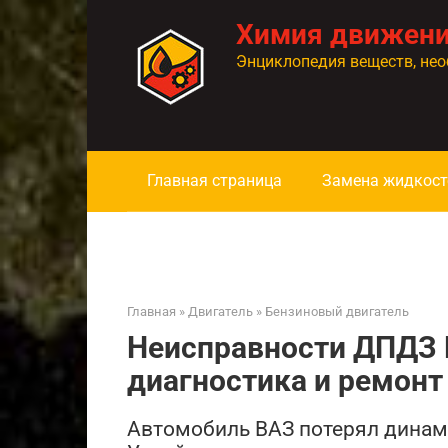
Перейти
Химия движен
к
контенту
Энциклопедия веществ, нео
Главная страница
Замена жидкост
Главная
»
Двигатель
»
Бензиновый двигатель
Неисправности ДПДЗ 
диагностика и ремонт
Автомобиль ВАЗ потерял динами