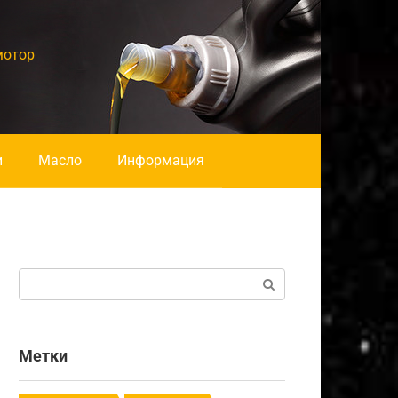
мотор
и
Масло
Информация
Поиск:
Метки