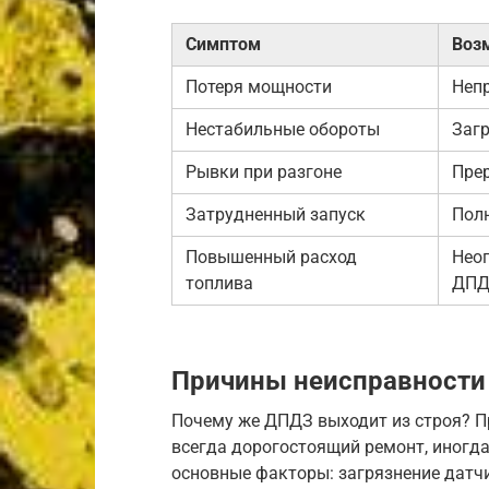
Симптом
Воз
Потеря мощности
Неп
Нестабильные обороты
Заг
Рывки при разгоне
Пре
Затрудненный запуск
Пол
Повышенный расход
Неоп
топлива
ДПД
Причины неисправност
Почему же ДПДЗ выходит из строя? Пр
всегда дорогостоящий ремонт, иногда
основные факторы: загрязнение датч