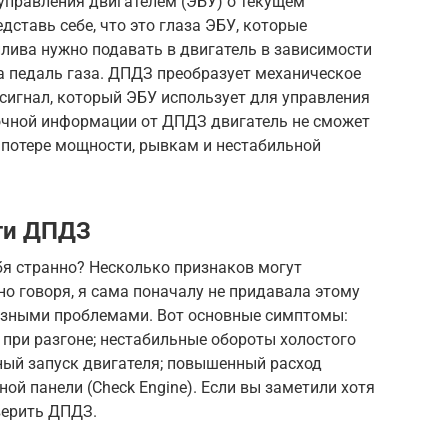
управления двигателем (ЭБУ) о текущем
ставь себе, что это глаза ЭБУ, которые
лива нужно подавать в двигатель в зависимости
на педаль газа. ДПДЗ преобразует механическое
сигнал, который ЭБУ использует для управления
точной информации от ДПДЗ двигатель не сможет
 потере мощности, рывкам и нестабильной
ти ДПДЗ
бя странно? Несколько признаков могут
о говоря, я сама поначалу не придавала этому
ьезными проблемами. Вот основные симптомы:
 при разгоне; нестабильные обороты холостого
ный запуск двигателя; повышенный расход
ой панели (Check Engine). Если вы заметили хотя
верить ДПДЗ.