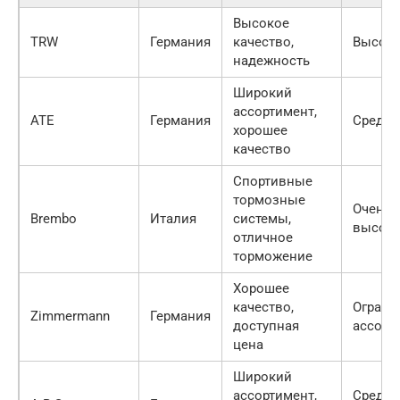
Высокое
TRW
Германия
качество,
Высока
надежность
Широкий
ассортимент,
ATE
Германия
Средня
хорошее
качество
Спортивные
тормозные
Очень
Brembo
Италия
системы,
высока
отличное
торможение
Хорошее
качество,
Ограни
Zimmermann
Германия
доступная
ассорт
цена
Широкий
ассортимент,
Средне