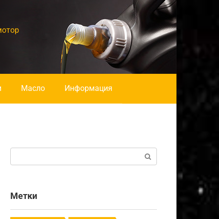
мотор
и
Масло
Информация
Поиск:
Метки