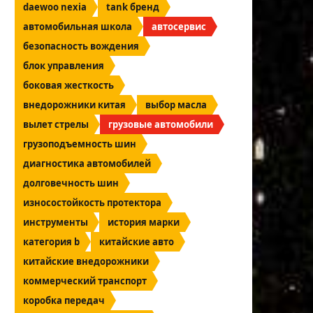
daewoo nexia
tank бренд
автомобильная школа
автосервис
безопасность вождения
блок управления
боковая жесткость
внедорожники китая
выбор масла
вылет стрелы
грузовые автомобили
грузоподъемность шин
диагностика автомобилей
долговечность шин
износостойкость протектора
инструменты
история марки
категория b
китайские авто
китайские внедорожники
коммерческий транспорт
коробка передач