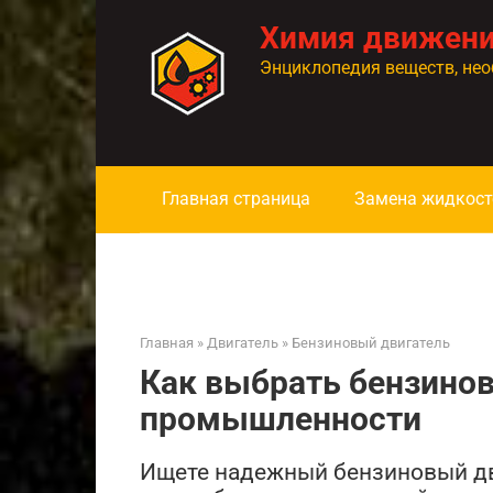
Перейти
Химия движен
к
контенту
Энциклопедия веществ, нео
Главная страница
Замена жидкост
Главная
»
Двигатель
»
Бензиновый двигатель
Как выбрать бензинов
промышленности
Ищете надежный бензиновый дви