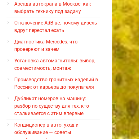
Аренда автокрана в Москве: как
выбрать технику под задачу
Отключение AdBlue: почему дизель
вдруг перестал ехать
Диагностика Mercedes: что
проверяют и зачем
Установка автомагнитолы: выбор,
совместимость, монтаж
Производство гранитных изделий в
России: от карьера до покупателя
Дубликат номеров на машину:
разбор по существу для тех, кто
сталкивается с этим впервые
Кондиционер в авто: уход и
обслуживание — советы