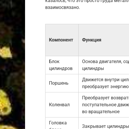
казалось, что это просто груда металл
взаимосвязано.
Компонент
Функция
Блок
Основа двигателя, с
цилиндров
цилиндры
Движется внутри цил
Поршень
преобразует энергию
Преобразует возврат
Коленвал
поступательное дви
во вращательное
Головка
Закрывает цилиндры