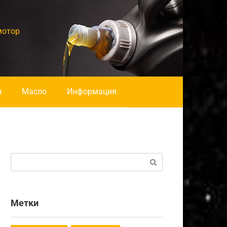
мотор
и
Масло
Информация
Поиск:
Метки