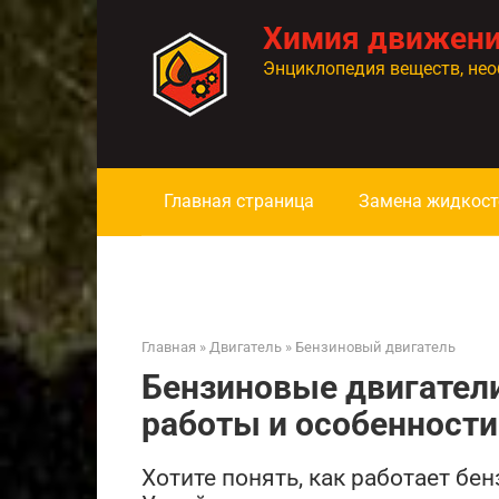
Перейти
Химия движен
к
контенту
Энциклопедия веществ, нео
Главная страница
Замена жидкост
Главная
»
Двигатель
»
Бензиновый двигатель
Бензиновые двигатели
работы и особенности
Хотите понять, как работает бе