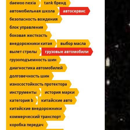
daewoo nexia
tank бренд
автомобильная школа
автосервис
безопасность вождения
блок управления
боковая жесткость
внедорожники китая
выбор масла
вылет стрелы
грузовые автомобили
грузоподъемность шин
диагностика автомобилей
долговечность шин
износостойкость протектора
инструменты
история марки
категория b
китайские авто
китайские внедорожники
коммерческий транспорт
коробка передач