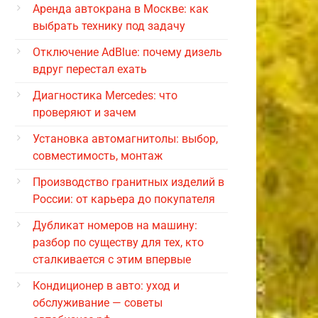
Аренда автокрана в Москве: как
выбрать технику под задачу
Отключение AdBlue: почему дизель
вдруг перестал ехать
Диагностика Mercedes: что
проверяют и зачем
Установка автомагнитолы: выбор,
совместимость, монтаж
Производство гранитных изделий в
России: от карьера до покупателя
Дубликат номеров на машину:
разбор по существу для тех, кто
сталкивается с этим впервые
Кондиционер в авто: уход и
обслуживание — советы