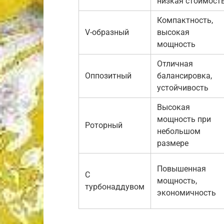
низкая стоимост
Компактность,
V-образный
высокая
мощность
Отличная
Оппозитный
балансировка,
устойчивость
Высокая
мощность при
Роторный
небольшом
размере
Повышенная
С
мощность,
турбонаддувом
экономичность