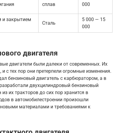
игания
сплав
000
м и закрытием
5 000 — 15
Сталь
000
нового двигателя
овые двигатели были далеки от современных. Их
, и с тех пор они претерпели огромные изменения.
здал бензиновый двигатель с карбюратором, а в
р разработали двухцилиндровый бензиновый
 из их тракторов до сих пор хранится в
годов в автомобилестроении произошли
 новыми материалами и требованиями к
тактного двигателя