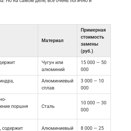
а. Но на самом деле, все очень логично и
Примерная
стоимость
Материал
замены
(руб.)
одержит
Чугун или
15 000 — 50
алюминий
000
индра,
Алюминиевый
3 000 — 10
сплав
000
но-
10 000 — 30
жение поршня
Сталь
000
, содержит
Алюминиевый
8 000 — 25