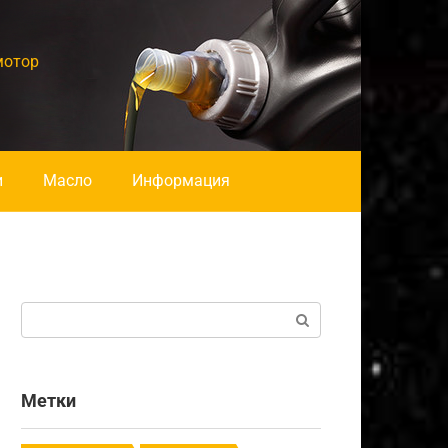
мотор
и
Масло
Информация
Поиск:
Метки