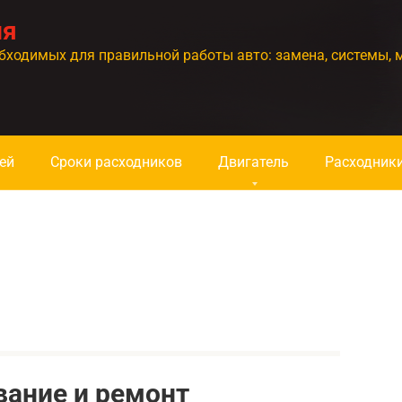
ия
бходимых для правильной работы авто: замена, системы, 
ей
Сроки расходников
Двигатель
Расходник
вание и ремонт