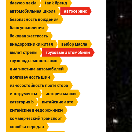
daewoo nexia
tank бренд
автомобильная школа
автосервис
безопасность вождения
блок управления
боковая жесткость
внедорожники китая
выбор масла
вылет стрелы
грузовые автомобили
грузоподъемность шин
диагностика автомобилей
долговечность шин
износостойкость протектора
инструменты
история марки
категория b
китайские авто
китайские внедорожники
коммерческий транспорт
коробка передач