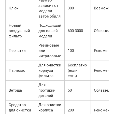
Размер
зависит от
Ключ
300
Возможно
модели
автомобиля
Новый
Подходящий
воздушный
для вашей
600-3000
Обязатель
фильтр
модели
Резиновые
Перчатки
или
100
Рекоменду
нитриловые
Для очистки
Бесплатно
Пылесос
корпуса
(если
Рекоменду
фильтра
есть)
Для
Ветошь
протирки
50
Обязатель
деталей
Средство
Для очистки
для очистки
корпуса
200
Рекоменду