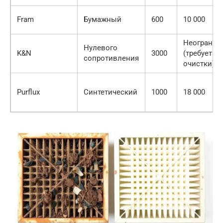
Fram
Бумажный
600
10 000
Неогранич
Нулевого
K&N
3000
(требует
сопротивления
очистки)
Purflux
Синтетический
1000
18 000