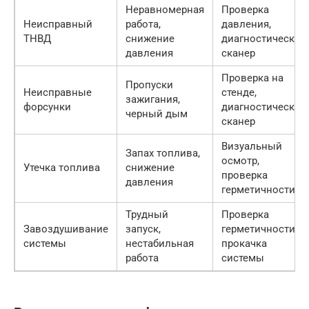
Неравномерная
Проверка
Неисправный
работа,
давления,
ТНВД
снижение
диагностический
давления
сканер
Проверка на
Пропуски
Неисправные
стенде,
зажигания,
форсунки
диагностический
черный дым
сканер
Визуальный
Запах топлива,
осмотр,
Утечка топлива
снижение
проверка
давления
герметичности
Трудный
Проверка
Завоздушивание
запуск,
герметичности,
системы
нестабильная
прокачка
работа
системы