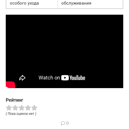
особого ухода
обслуживания
Рейтинг
( Пока оценок нет )
0