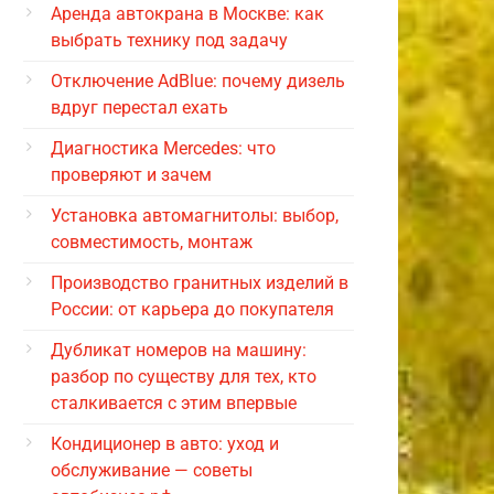
Аренда автокрана в Москве: как
выбрать технику под задачу
Отключение AdBlue: почему дизель
вдруг перестал ехать
Диагностика Mercedes: что
проверяют и зачем
Установка автомагнитолы: выбор,
совместимость, монтаж
Производство гранитных изделий в
России: от карьера до покупателя
Дубликат номеров на машину:
разбор по существу для тех, кто
сталкивается с этим впервые
Кондиционер в авто: уход и
обслуживание — советы