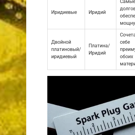
Самы
долго
Иридиевые
Иридий
обесп
мощну
Сочет
Двойной
себе
Платина/
платиновый/
преим
Иридий
иридиевый
обоих
матер