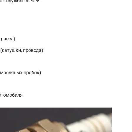
ок службы свечей:
трасса)
(катушки, провода)
 масляных пробок)
втомобиля