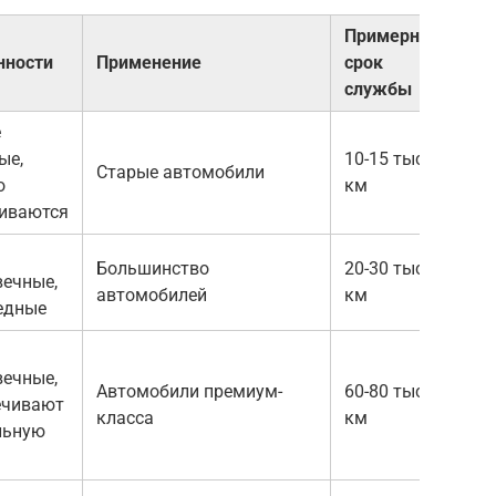
Примерный
нности
Применение
срок
службы
е
ые,
10-15 тыс.
Старые автомобили
о
км
иваются
Большинство
20-30 тыс.
вечные,
автомобилей
км
едные
вечные,
Автомобили премиум-
60-80 тыс.
ечивают
класса
км
льную