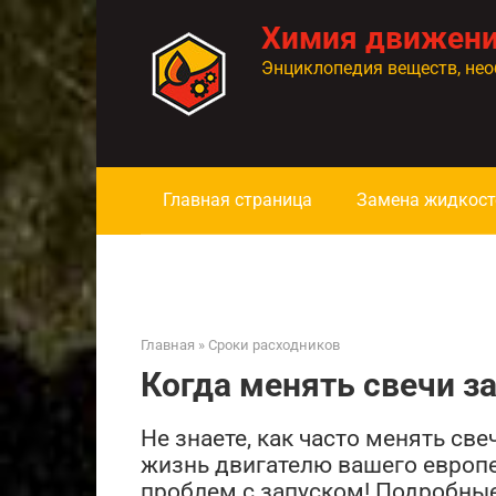
Перейти
Химия движен
к
контенту
Энциклопедия веществ, нео
Главная страница
Замена жидкост
Главная
»
Сроки расходников
Когда менять свечи з
Не знаете, как часто менять све
жизнь двигателю вашего европ
проблем с запуском! Подробны