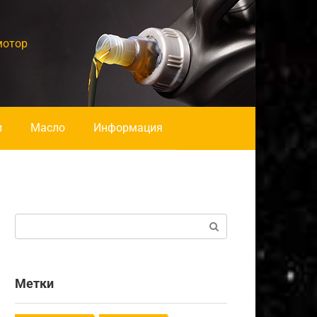
мотор
и
Масло
Информация
Поиск:
Метки