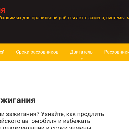
ия
бходимых для правильной работы авто: замена, системы, 
ей
Сроки расходников
Двигатель
Расходник
ажигания
чи зажигания? Узнайте, как продлить
ейского автомобиля и избежать
е рекомендации и сроки замены.