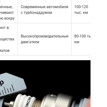
е
вечные,
Современные автомобили
100-120
ечивают
с турбонаддувом
тыс. км
ю искру
ают в
Высокопроизводительные
80-100 тыс.
ущества
двигатели
км
иалов