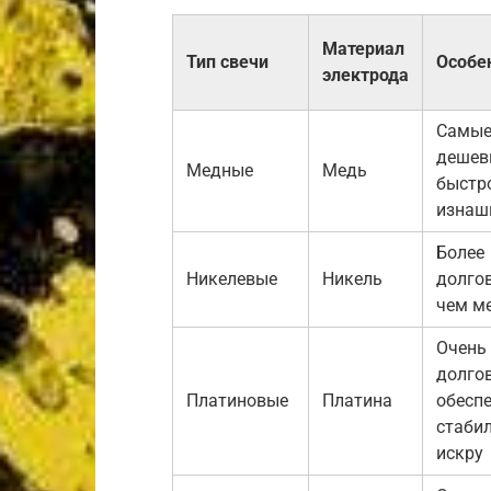
Материал
Тип свечи
Особе
электрода
Самы
дешев
Медные
Медь
быстр
изнаш
Более
Никелевые
Никель
долго
чем м
Очень
долго
Платиновые
Платина
обесп
стаби
искру