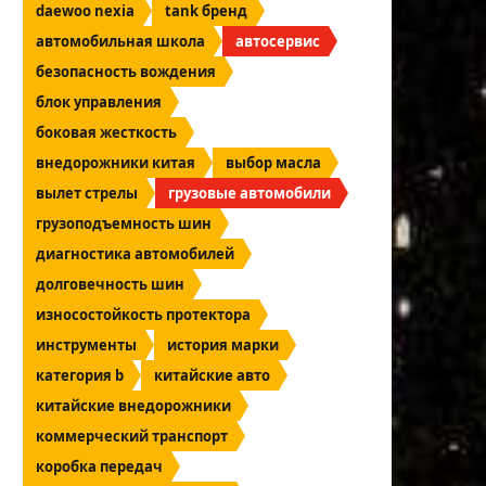
daewoo nexia
tank бренд
автомобильная школа
автосервис
безопасность вождения
блок управления
боковая жесткость
внедорожники китая
выбор масла
вылет стрелы
грузовые автомобили
грузоподъемность шин
диагностика автомобилей
долговечность шин
износостойкость протектора
инструменты
история марки
категория b
китайские авто
китайские внедорожники
коммерческий транспорт
коробка передач