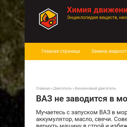
Перейти
Химия движен
к
контенту
Энциклопедия веществ, нео
Главная страница
Замена жидкост
Главная
»
Двигатель
»
Бензиновый двигатель
ВАЗ не заводится в м
Мучаетесь с запуском ВАЗ в мо
аккумулятор, масло, свечи. Сов
вернуть машину в строй и избе