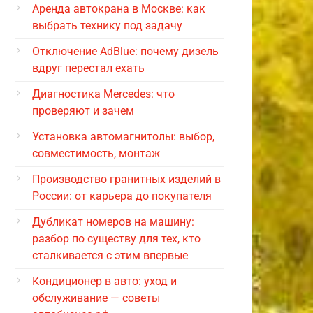
Аренда автокрана в Москве: как
выбрать технику под задачу
Отключение AdBlue: почему дизель
вдруг перестал ехать
Диагностика Mercedes: что
проверяют и зачем
Установка автомагнитолы: выбор,
совместимость, монтаж
Производство гранитных изделий в
России: от карьера до покупателя
Дубликат номеров на машину:
разбор по существу для тех, кто
сталкивается с этим впервые
Кондиционер в авто: уход и
обслуживание — советы