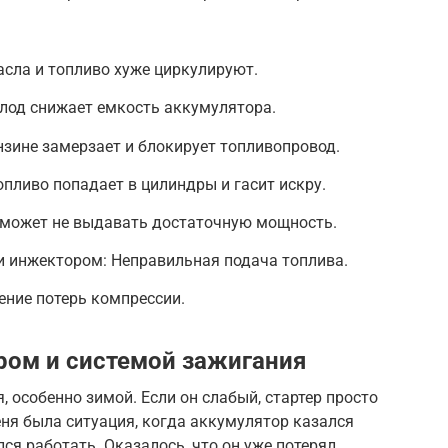
асла и топливо хуже циркулируют.
лод снижает емкость аккумулятора.
нзине замерзает и блокирует топливопровод.
опливо попадает в цилиндры и гасит искру.
р может не выдавать достаточную мощность.
 инжектором: Неправильная подача топлива.
ение потерь компрессии.
ром и системой зажигания
 особенно зимой. Если он слабый, стартер просто
еня была ситуация, когда аккумулятор казался
ся работать. Оказалось, что он уже потерял