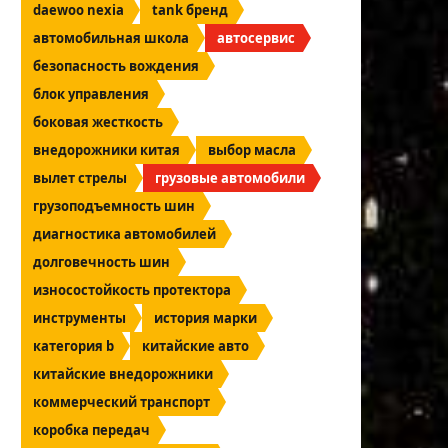
daewoo nexia
tank бренд
автомобильная школа
автосервис
безопасность вождения
блок управления
боковая жесткость
внедорожники китая
выбор масла
вылет стрелы
грузовые автомобили
грузоподъемность шин
диагностика автомобилей
долговечность шин
износостойкость протектора
инструменты
история марки
категория b
китайские авто
китайские внедорожники
коммерческий транспорт
коробка передач