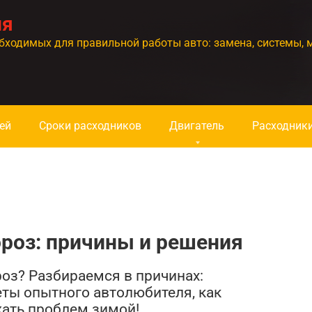
ия
бходимых для правильной работы авто: замена, системы, 
ей
Сроки расходников
Двигатель
Расходник
ороз: причины и решения
роз? Разбираемся в причинах:
еты опытного автолюбителя, как
жать проблем зимой!