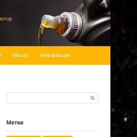
мотор
и
Масло
Информация
Поиск:
Метки