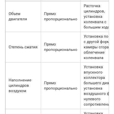
Расточка
цилиндров,
Объем
Прямо
установка
двигателя
пропорционально
коленвала с
большим ходом
Установка порш
с другой формо
Прямо
Степень сжатия
камеры сгорани
пропорционально
облегчение
коленвала
Установка
впускного
коллектора
Наполнение
Прямо
большего диаме
цилиндров
пропорционально
установка
воздухом
воздушного фил
нулевого
сопротивления
Установка