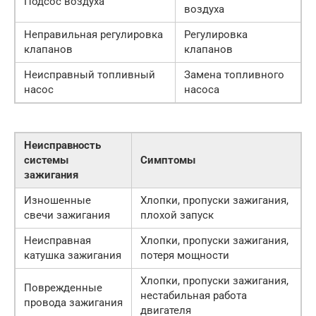
Подсос воздуха
воздуха
Неправильная регулировка
Регулировка
клапанов
клапанов
Неисправный топливный
Замена топливного
насос
насоса
Неисправность
системы
Симптомы
зажигания
Изношенные
Хлопки, пропуски зажигания,
свечи зажигания
плохой запуск
Неисправная
Хлопки, пропуски зажигания,
катушка зажигания
потеря мощности
Хлопки, пропуски зажигания,
Поврежденные
нестабильная работа
провода зажигания
двигателя