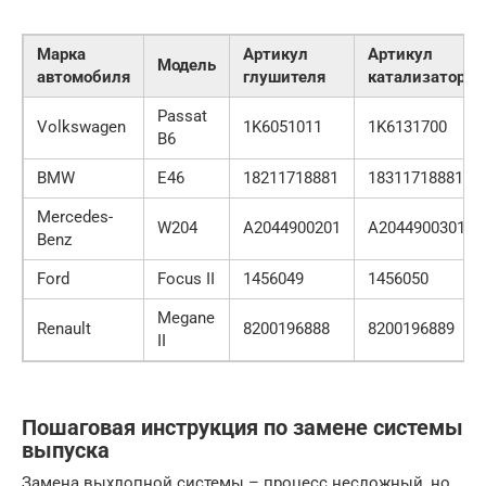
Марка
Артикул
Артикул
Модель
автомобиля
глушителя
катализатора
Passat
Volkswagen
1K6051011
1K6131700
B6
BMW
E46
18211718881
18311718881
Mercedes-
W204
A2044900201
A2044900301
Benz
Ford
Focus II
1456049
1456050
Megane
Renault
8200196888
8200196889
II
Пошаговая инструкция по замене системы
выпуска
Замена выхлопной системы – процесс несложный, но