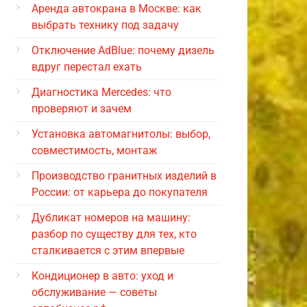
Аренда автокрана в Москве: как
выбрать технику под задачу
Отключение AdBlue: почему дизель
вдруг перестал ехать
Диагностика Mercedes: что
проверяют и зачем
Установка автомагнитолы: выбор,
совместимость, монтаж
Производство гранитных изделий в
России: от карьера до покупателя
Дубликат номеров на машину:
разбор по существу для тех, кто
сталкивается с этим впервые
Кондиционер в авто: уход и
обслуживание — советы