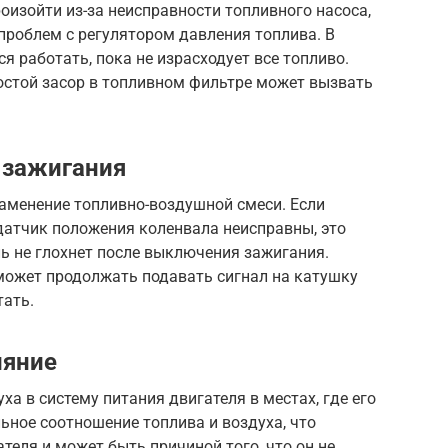
изойти из-за неисправности топливного насоса,
проблем с регулятором давления топлива. В
я работать, пока не израсходует все топливо.
ростой засор в топливном фильтре может вызвать
 зажигания
ламенение топливно-воздушной смеси. Если
датчик положения коленвала неисправны, это
ль не глохнет после выключения зажигания.
ожет продолжать подавать сигнал на катушку
тать.
ияние
ха в систему питания двигателя в местах, где его
ьное соотношение топлива и воздуха, что
теля и может быть причиной того, что он не