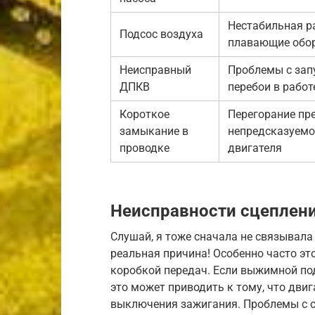
Нестабильная ра
Подсос воздуха
плавающие обо
Неисправный
Проблемы с зап
ДПКВ
перебои в работ
Короткое
Перегорание пр
замыкание в
непредсказуемо
проводке
двигателя
Неисправности сцеплени
Слушай, я тоже сначала не связывала 
реальная причина! Особенно часто эт
коробкой передач. Если выжимной по
это может приводить к тому, что дви
выключения зажигания. Проблемы с с