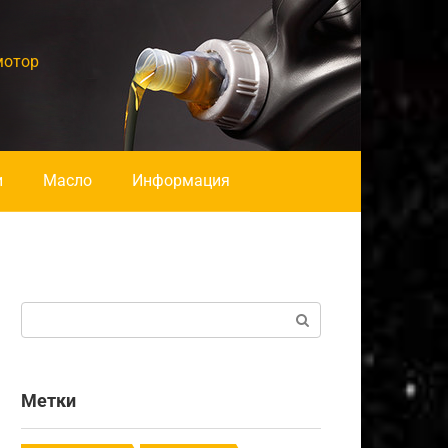
мотор
и
Масло
Информация
Поиск:
Метки