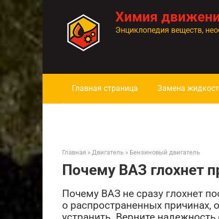
Перейти
Химия движен
к
контенту
Энциклопедия веществ, нео
Главная страница
Замена жидкост
Главная
»
Двигатель
»
Бензиновый двигатель
Почему ВАЗ глохнет 
Почему ВАЗ не сразу глохнет п
о распространенных причинах, о
устранить. Верните надежность 