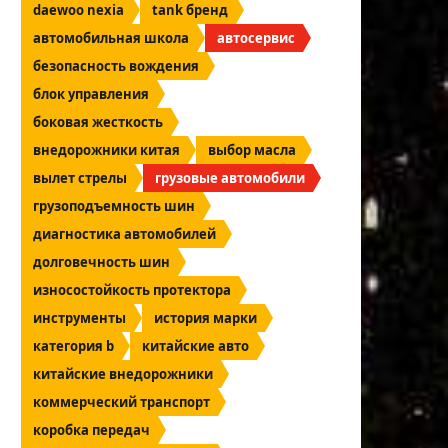
daewoo nexia
tank бренд
автомобильная школа
автосервис
безопасность вождения
блок управления
боковая жесткость
внедорожники китая
выбор масла
вылет стрелы
грузовые автомобили
грузоподъемность шин
диагностика автомобилей
долговечность шин
износостойкость протектора
инструменты
история марки
категория b
китайские авто
китайские внедорожники
коммерческий транспорт
коробка передач