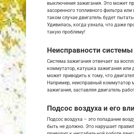
выключения зажигания. Это может про
засоренного топливного фильтра или 
таком случае двигатель будет пытатьс
Удивилась, когда узнала, что даже п
такую проблему!
Неисправности системы
Система зажигания отвечает за восп
коммутатор, катушка зажигания или 
может приводить к тому, что двигате
Например, неисправный коммутатор м
зажигания, заставляя двигатель рабо
Подсос воздуха и его вл
Подсос воздуха – это попадание возду
быть не должно. Это нарушает правил
приводит к нестабильной работе двига