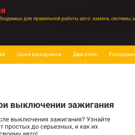
ия
бходимых для правильной работы авто: замена, системы, 
ей
Сроки расходников
Двигатель
Расходник
при выключении зажигания
осле выключения зажигания? Узнайте
т простых до серьезных, и как их
своему авто!