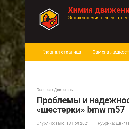
Перейти
Химия движен
к
контенту
Энциклопедия веществ, нео
Главная страница
Замена жидкост
Главная
»
Двигатель
Проблемы и надежнос
«шестерки» bmw m57
Опубликовано:
18 Ноя 2021
Рубрика:
Двига