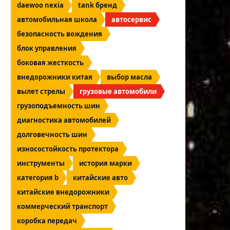
daewoo nexia
tank бренд
автомобильная школа
автосервис
безопасность вождения
блок управления
боковая жесткость
внедорожники китая
выбор масла
вылет стрелы
грузовые автомобили
грузоподъемность шин
диагностика автомобилей
долговечность шин
износостойкость протектора
инструменты
история марки
категория b
китайские авто
китайские внедорожники
коммерческий транспорт
коробка передач