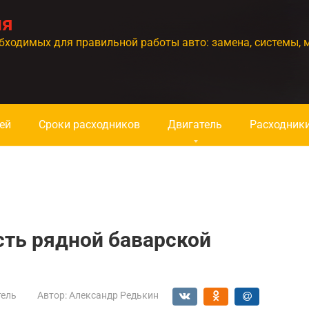
ия
бходимых для правильной работы авто: замена, системы, 
ей
Сроки расходников
Двигатель
Расходник
ть рядной баварской
тель
Автор:
Александр Редькин