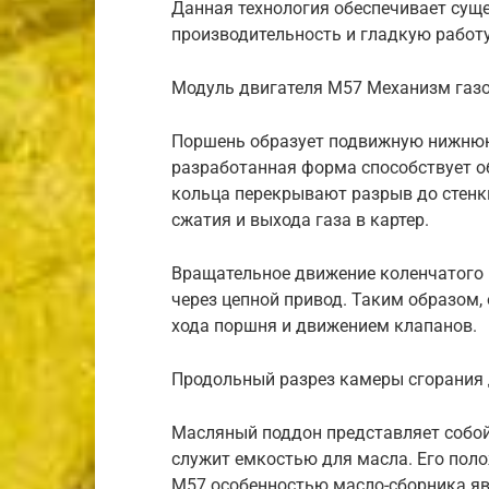
Данная технология обеспечивает сущ
производительность и гладкую работу
Модуль двигателя M57 Механизм газ
Поршень образует подвижную нижнюю 
разработанная форма способствует о
кольца перекрывают разрыв до стенк
сжатия и выхода газа в картер.
Вращательное движение коленчатого 
через цепной привод. Таким образом
хода поршня и движением клапанов.
Продольный разрез камеры сгорания 
Масляный поддон представляет собо
служит емкостью для масла. Его поло
M57 особенностью масло-сборника я