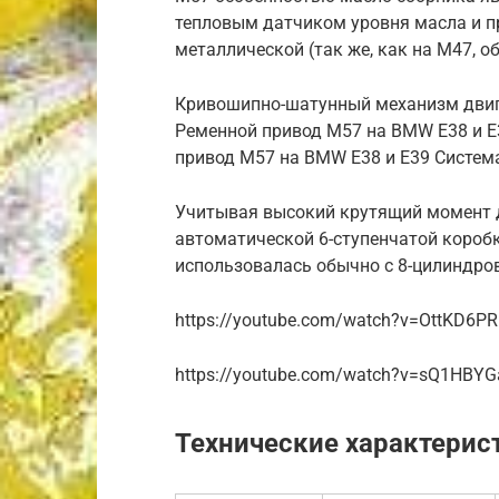
тепловым датчиком уровня масла и п
металлической (так же, как на M47, об
Кривошипно-шатунный механизм двиг
Ременной привод M57 на BMW E38 и E
привод M57 на BMW E38 и E39 Систем
Учитывая высокий крутящий момент д
автоматической 6-ступенчатой коробк
использовалась обычно с 8-цилиндр
https://youtube.com/watch?v=OttKD6P
https://youtube.com/watch?v=sQ1HBYGa
Технические характерис