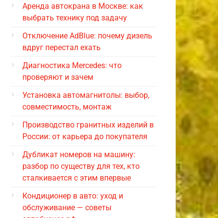
Аренда автокрана в Москве: как
выбрать технику под задачу
Отключение AdBlue: почему дизель
вдруг перестал ехать
Диагностика Mercedes: что
проверяют и зачем
Установка автомагнитолы: выбор,
совместимость, монтаж
Производство гранитных изделий в
России: от карьера до покупателя
Дубликат номеров на машину:
разбор по существу для тех, кто
сталкивается с этим впервые
Кондиционер в авто: уход и
обслуживание — советы