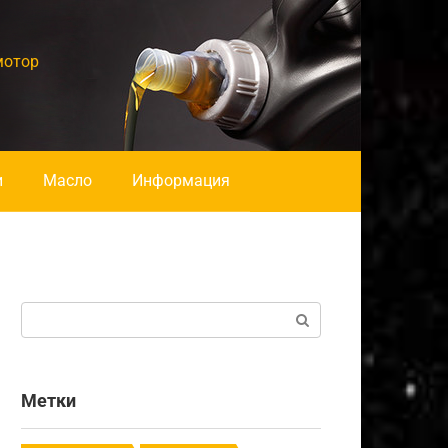
мотор
и
Масло
Информация
Поиск:
Метки