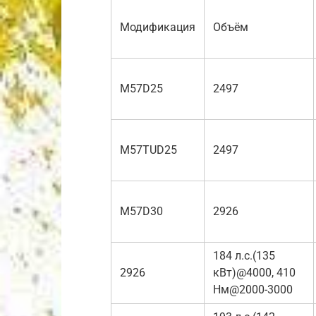
Модификация
Объём
M57D25
2497
M57TUD25
2497
M57D30
2926
184 л.с.(135
2926
кВт)@4000, 410
Нм@2000-3000