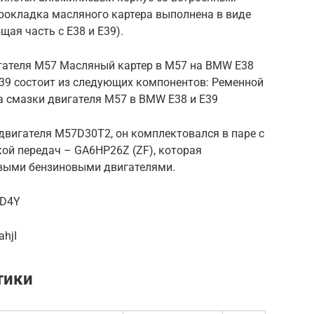
рокладка масляного картера выполнена в виде
щая часть с E38 и E39).
ателя M57 Масляный картер в M57 на BMW E38
39 состоит из следующих компонентов: Ременной
а смазки двигателя M57 в BMW E38 и E39
вигателя M57D30T2, он комплектовался в паре с
ой передач – GA6HP26Z (ZF), которая
овыми бензиновыми двигателями.
RD4Y
hjI
тики