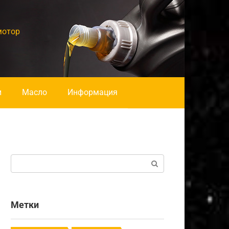
мотор
и
Масло
Информация
Поиск:
Метки