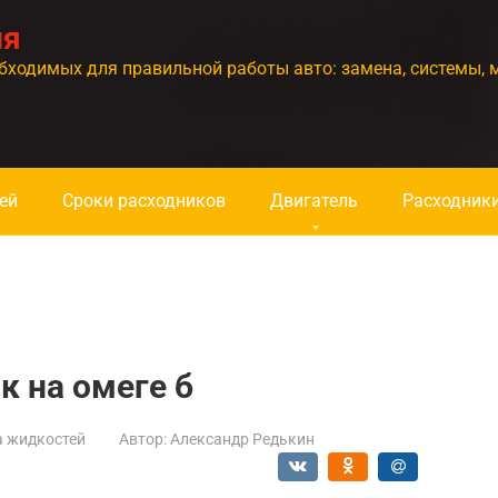
ия
бходимых для правильной работы авто: замена, системы, 
ей
Сроки расходников
Двигатель
Расходник
к на омеге б
а жидкостей
Автор:
Александр Редькин