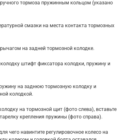
 ручного тормоза пружинным кольцом (указано
пературной смазки на места контакта тормозных
с рычагом на задней тормозной колодке.
 колодку штифт фиксатора колодки, пружину и
ружину на заднюю тормозную колодку и
ной колодкой.
олодку на тормозной щит (фото слева), вставьте
тарелку крепления пружины (фото справа).
для чего навинтите регулировочное колесо на
жду колесом и головкой болта оставался