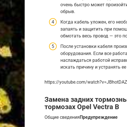
очень быстро может произойти 
обрыв.
Когда кабель уложен, его нео
запаять и защитить при помо
обмотать весь провод — это по
После установки кабеля произ
оборудования. Если все работ
наслаждаться работой исправно
искать причину и устранять ее
https://youtube.com/watch?v=JBhotDA
Замена задних тормозны
тормозах Opel Vectra B
Общие сведения
Предупреждение