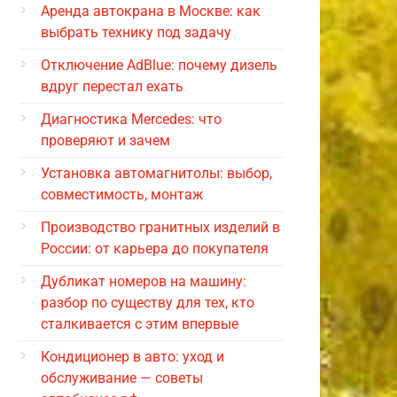
Аренда автокрана в Москве: как
выбрать технику под задачу
Отключение AdBlue: почему дизель
вдруг перестал ехать
Диагностика Mercedes: что
проверяют и зачем
Установка автомагнитолы: выбор,
совместимость, монтаж
Производство гранитных изделий в
России: от карьера до покупателя
Дубликат номеров на машину:
разбор по существу для тех, кто
сталкивается с этим впервые
Кондиционер в авто: уход и
обслуживание — советы