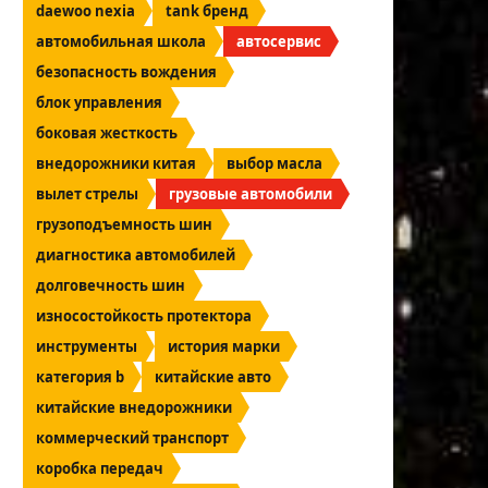
daewoo nexia
tank бренд
автомобильная школа
автосервис
безопасность вождения
блок управления
боковая жесткость
внедорожники китая
выбор масла
вылет стрелы
грузовые автомобили
грузоподъемность шин
диагностика автомобилей
долговечность шин
износостойкость протектора
инструменты
история марки
категория b
китайские авто
китайские внедорожники
коммерческий транспорт
коробка передач