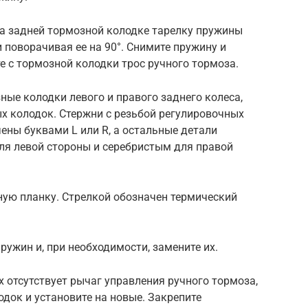
на задней тормозной колодке тарелку пружины
 поворачивая ее на 90°. Снимите пружину и
 с тормозной колодки трос ручного тормоза.
ные колодки левого и правого заднего колеса,
х колодок. Стержни с резьбой регулировочных
чены буквами L или R, а остальные детали
я левой стороны и серебристым для правой
чную планку. Стрелкой обозначен термический
ружин и, при необходимости, замените их.
х отсутствует рычаг управления ручного тормоза,
одок и установите на новые. Закрепите