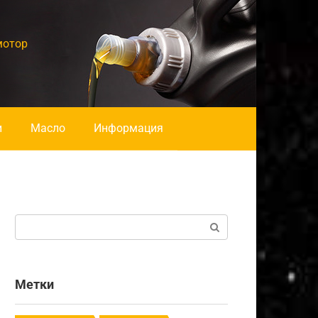
мотор
и
Масло
Информация
Поиск:
Метки