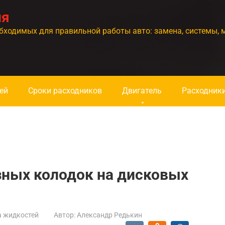
ия
бходимых для правильной работы авто: замена, системы, 
ей
Сроки расходников
Двигатель
Расходник
зных колодок на дисковых
а жидкостей
Автор:
Александр Редькин