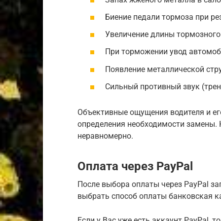
Биение педали тормоза при ре
Увеличение длины тормозного 
При торможении увод автомоби
Появление металлической стр
Сильный противный звук (трен
Объективные ощущения водителя и е
определения необходимости замены. 
неравномерно.
Оплата через PayPal
После выбора оплаты через PayPal зап
выбрать способ оплаты банковская ка
Если у Вас уже есть аккаунт PayPal, 