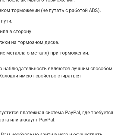
зком торможении (не путать с работой ABS).
пути.
ля в сторону.
ужки на тормозном диске.
ие металла о металл) при торможении.
го наблюдательность являются лучшим способом
Колодки имеют свойство стираться
устится платежная система PayPal, где требуется
рта или аккаунт PayPal.
то Вам необходимо зайти в него и осуществить