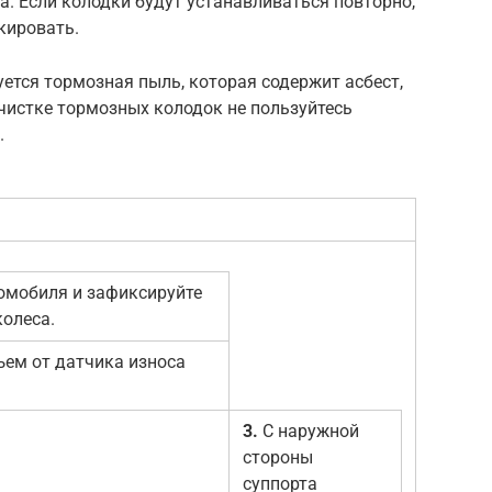
а. Если колодки будут устанавливаться повторно,
кировать.
ется тормозная пыль, которая содержит асбест,
чистке тормозных колодок не пользуйтесь
.
омобиля и зафиксируйте
колеса.
ъем от датчика износа
3.
С наружной
стороны
суппорта