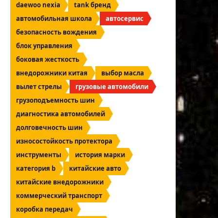
daewoo nexia
tank бренд
автомобильная школа
автосервис
безопасность вождения
блок управления
боковая жесткость
внедорожники китая
выбор масла
вылет стрелы
грузовые автомобили
грузоподъемность шин
диагностика автомобилей
долговечность шин
износостойкость протектора
инструменты
история марки
категория b
китайские авто
китайские внедорожники
коммерческий транспорт
коробка передач