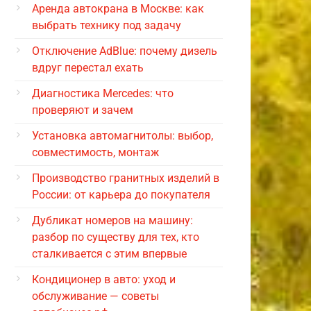
Аренда автокрана в Москве: как
выбрать технику под задачу
Отключение AdBlue: почему дизель
вдруг перестал ехать
Диагностика Mercedes: что
проверяют и зачем
Установка автомагнитолы: выбор,
совместимость, монтаж
Производство гранитных изделий в
России: от карьера до покупателя
Дубликат номеров на машину:
разбор по существу для тех, кто
сталкивается с этим впервые
Кондиционер в авто: уход и
обслуживание — советы