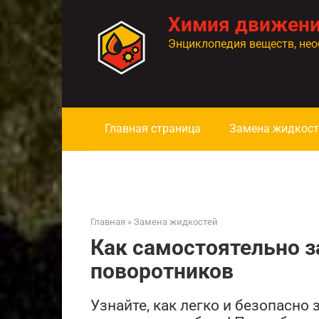
Перейти
Химия движен
к
контенту
Энциклопедия веществ, нео
Главная страница
Замена жидкост
Главная
»
Замена жидкостей
Как самостоятельно 
поворотников
Узнайте, как легко и безопасно