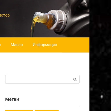
мотор
и
Масло
Информация
Поиск:
Метки