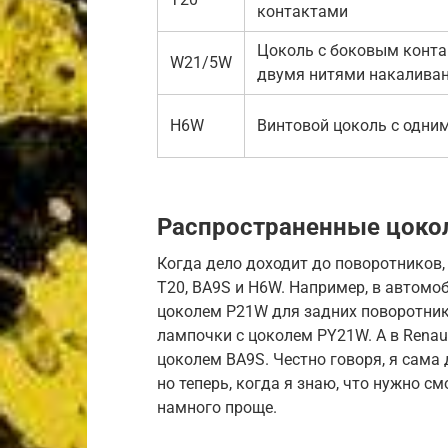
контактами
Цоколь с боковым конта
W21/5W
двумя нитями накалива
H6W
Винтовой цоколь с одни
Распространенные цоко
Когда дело доходит до поворотников, 
T20, BA9S и H6W. Например, в автомо
цоколем P21W для задних поворотнико
лампочки с цоколем PY21W. А в Renau
цоколем BA9S. Честно говоря, я сама 
но теперь, когда я знаю, что нужно с
намного проще.