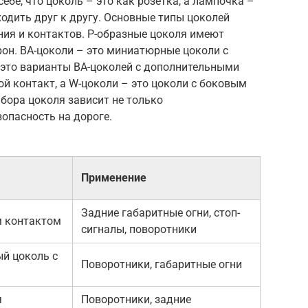
ебе, что цоколь – это как розетка, а лампочка –
одить друг к другу. Основные типы цоколей
ния и контактов. P-образные цоколя имеют
он. BA-цоколи – это миниатюрные цоколи с
 это варианты BA-цоколей с дополнительными
й контакт, а W-цоколи – это цоколи с боковым
ыбора цоколя зависит не только
зопасность на дороге.
Применение
Задние габаритные огни, стоп-
м контактом
сигналы, поворотники
й цоколь с
Поворотники, габаритные огни
я
Поворотники, задние