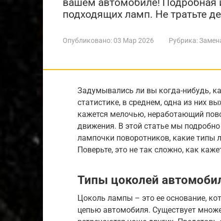
вашем автомобиле! Подробная и
подходящих ламп. Не тратьте де
Опубликовано:
03 Мар 2026
Рубрика:
Замен
Задумывались ли вы когда-нибудь, к
статистике, в среднем, одна из них вы
кажется мелочью, неработающий пово
движения. В этой статье мы подробно
лампочки поворотников, какие типы 
Поверьте, это не так сложно, как каже
Типы цоколей автомоби
Цоколь лампы – это ее основание, ко
цепью автомобиля. Существует множес