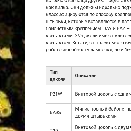
встречаются чаще других. Представь с
как вилка. Они должны идеально подх
классифицируются по способу крепле
штырьки, которые вставляются в патр
байонетным креплением. BAY и BAZ –
контактами. SV-цоколи имеют винтово
контактом. Кстати, от правильного в
работоспособность лампочки, но и бе
Тип
Описание
цоколя
P21W
Винтовой цоколь с одни
Миниатюрный байонетны
BA9S
двумя штырьками
Винтовой цоколь с двум
T20