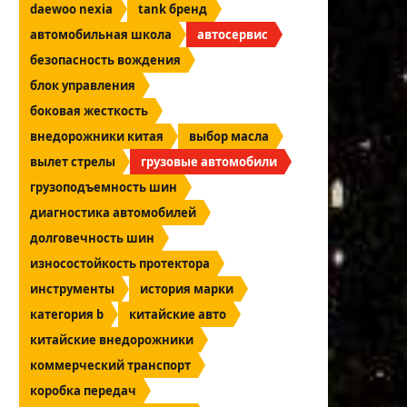
daewoo nexia
tank бренд
автомобильная школа
автосервис
безопасность вождения
блок управления
боковая жесткость
внедорожники китая
выбор масла
вылет стрелы
грузовые автомобили
грузоподъемность шин
диагностика автомобилей
долговечность шин
износостойкость протектора
инструменты
история марки
категория b
китайские авто
китайские внедорожники
коммерческий транспорт
коробка передач