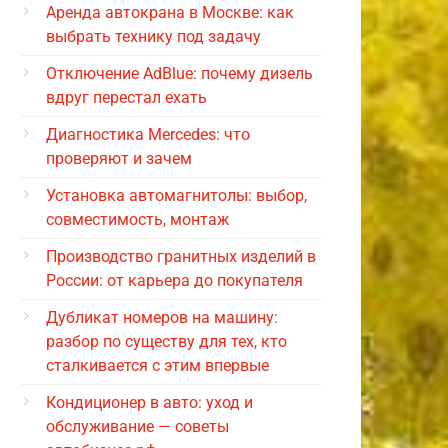
Аренда автокрана в Москве: как
выбрать технику под задачу
Отключение AdBlue: почему дизель
вдруг перестал ехать
Диагностика Mercedes: что
проверяют и зачем
Установка автомагнитолы: выбор,
совместимость, монтаж
Производство гранитных изделий в
России: от карьера до покупателя
Дубликат номеров на машину:
разбор по существу для тех, кто
сталкивается с этим впервые
Кондиционер в авто: уход и
обслуживание — советы