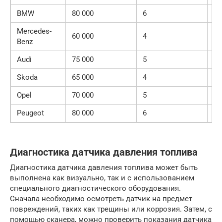
BMW
80 000
6
С
Mercedes-
60 000
4
Т
Benz
Audi
75 000
5
С
Skoda
65 000
4
С
Opel
70 000
5
С
Peugeot
80 000
6
С
Диагностика датчика давления топлива
Диагностика датчика давления топлива может быть
выполнена как визуально, так и с использованием
специального диагностического оборудования.
Сначала необходимо осмотреть датчик на предмет
повреждений, таких как трещины или коррозия. Затем, с
помощью сканера, можно проверить показания датчика