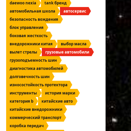
daewoo nexia
tank бренд
автомобильная школа
автосервис
безопасность вождения
блок управления
боковая жесткость
внедорожники китая
выбор масла
вылет стрелы
грузовые автомобили
грузоподъемность шин
диагностика автомобилей
долговечность шин
износостойкость протектора
инструменты
история марки
категория b
китайские авто
китайские внедорожники
коммерческий транспорт
коробка передач