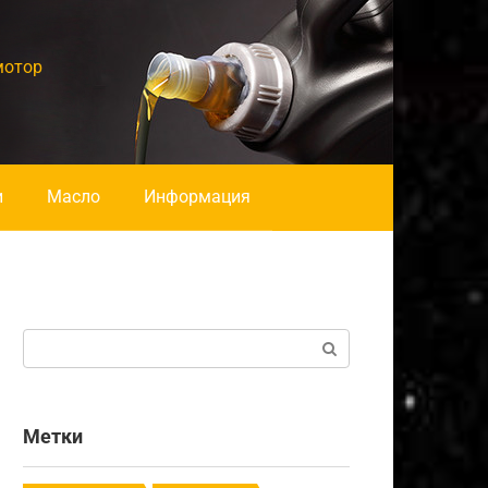
мотор
и
Масло
Информация
Поиск:
Метки