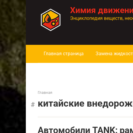
Перейти
Химия движен
к
контенту
Энциклопедия веществ, нео
Главная страница
Замена жидкост
Главная
китайские внедорож
Автомобили TANK: ра