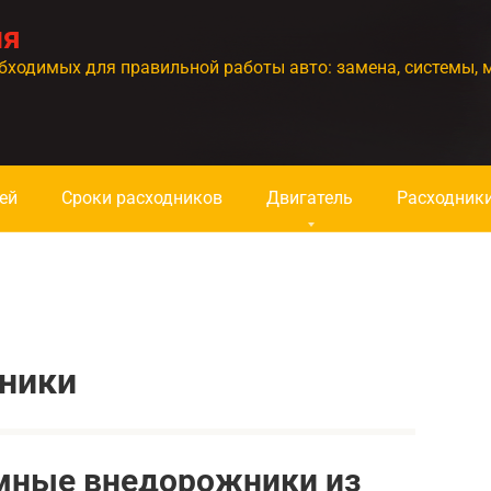
ия
бходимых для правильной работы авто: замена, системы, 
ей
Сроки расходников
Двигатель
Расходник
ники
мные внедорожники из