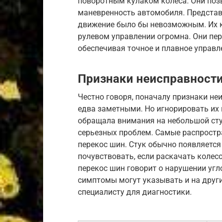
поворотным кулаком колеса. Они поз
маневренность автомобиля. Представь 
движение было бы невозможным. Их к
рулевом управлении огромна. Они пер
обеспечивая точное и плавное управл
Признаки неисправности
Честно говоря, поначалу признаки не
едва заметными. Но игнорировать их н
обращала внимания на небольшой сту
серьезных проблем. Самые распростр
перекос шин. Стук обычно появляется
почувствовать, если раскачать колес
перекос шин говорит о нарушении угло
симптомы могут указывать и на друг
специалисту для диагностики.