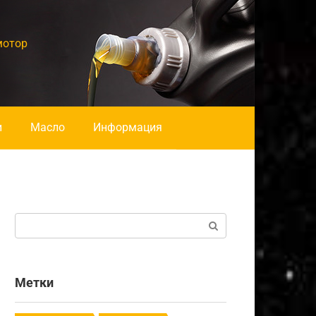
мотор
и
Масло
Информация
Поиск:
Метки