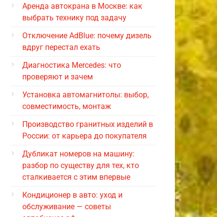
Аренда автокрана в Москве: как
выбрать технику под задачу
Отключение AdBlue: почему дизель
вдруг перестал ехать
Диагностика Mercedes: что
проверяют и зачем
Установка автомагнитолы: выбор,
совместимость, монтаж
Производство гранитных изделий в
России: от карьера до покупателя
Дубликат номеров на машину:
разбор по существу для тех, кто
сталкивается с этим впервые
Кондиционер в авто: уход и
обслуживание — советы