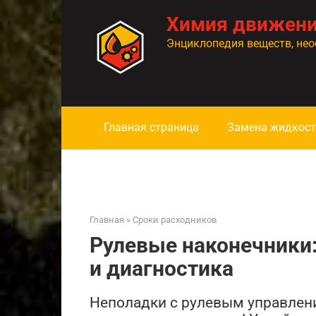
Перейти
Химия движен
к
контенту
Энциклопедия веществ, нео
Главная страница
Замена жидкост
Главная
»
Сроки расходников
Рулевые наконечники:
и диагностика
Неполадки с рулевым управлен