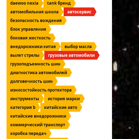
daewoo nexia
tank бренд
автомобильная школа
автосервис
безопасность вождения
блок управления
боковая жесткость
внедорожники китая
выбор масла
вылет стрелы
грузовые автомобили
грузоподъемность шин
диагностика автомобилей
долговечность шин
износостойкость протектора
инструменты
история марки
категория b
китайские авто
китайские внедорожники
коммерческий транспорт
коробка передач