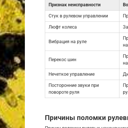
Признак неисправности
В
Стук в рулевом управлении
Пр
Люфт колеса
За
Пр
Вибрация на руле
на
Пр
Перекос шин
на
Нечеткое управление
Ди
Посторонние звуки при
Пр
повороте руля
ру
Причины поломки рулев