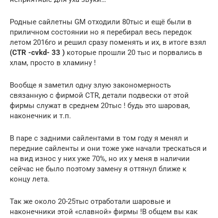
Родные сайлетны GM отходили 80тыс и ещё были в
приличном состоянии но я перебирал весь передок
летом 2016го и решил сразу поменять и их, в итоге взял
(CTR -cvkd- 33 )
которые прошли 20 тыс и порвались в
хлам, просто в хламину !
Вообще я заметил одну злую закономерность
связанную с фирмой CTR, детали подвески от этой
фирмы служат в среднем 20тыс ! будь это шаровая,
наконечник и т.п.
В паре с задними сайлентами в том году я менял и
передние сайленты и они тоже уже начали трескаться и
на вид износ у них уже 70%, но их у меня в наличии
сейчас не было поэтому замену я оттянул ближе к
концу лета.
Так же около 20-25тыс отработали шаровые и
наконечники этой «славной» фирмы !В общем вы как