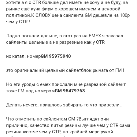
хотите а я с CTR больше дел иметь не хочу и не буду, на
рынке ещё куча фирм с хорошем именем и ценовой
политикой.К СЛОВУ цена сайлента GM дешевле на 100р
чем у CTR !
Ладно погнали дальше, в этот раз на ЕМЕХ я заказал
сайленты цельные а не разрезные как у СTR
их катал. номер
GM 95975940
это оригиналынй цельный сайлетблок рычага от ГМ !
Но эти уроды с емех прислали мне разрезной сайлент
тоже ГМ под номером
GM 95479763
Делать нечего, пришлось забирать то что привезли…
Что отметить по сайлентам GM ?Выглядят они
прилично, качество литья резины лучше чем у CTR сама
резина жестче чем у СТР, по крайней мере рукой