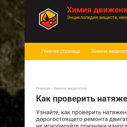
Перейти
Химия движен
к
контенту
Энциклопедия веществ, нео
Главная страница
Замена жидкост
Главная
»
Замена жидкостей
Как проверить натяж
Узнайте, как проверить натяже
дорогостоящего ремонта двигат
не игнорируйте признаки износа