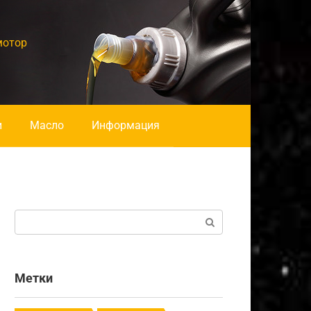
мотор
и
Масло
Информация
Поиск:
Метки