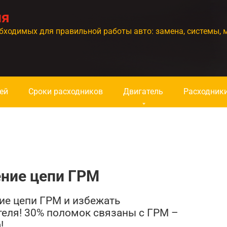
ия
бходимых для правильной работы авто: замена, системы, 
ей
Сроки расходников
Двигатель
Расходник
ение цепи ГРМ
ние цепи ГРМ и избежать
еля! 30% поломок связаны с ГРМ –
!