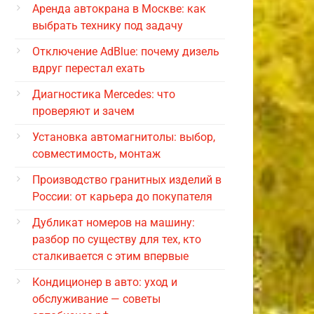
Аренда автокрана в Москве: как
выбрать технику под задачу
Отключение AdBlue: почему дизель
вдруг перестал ехать
Диагностика Mercedes: что
проверяют и зачем
Установка автомагнитолы: выбор,
совместимость, монтаж
Производство гранитных изделий в
России: от карьера до покупателя
Дубликат номеров на машину:
разбор по существу для тех, кто
сталкивается с этим впервые
Кондиционер в авто: уход и
обслуживание — советы