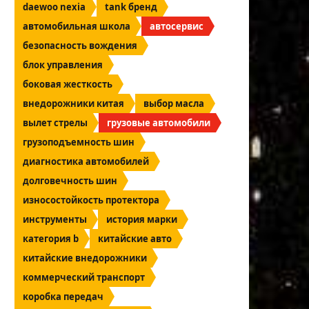
daewoo nexia
tank бренд
автомобильная школа
автосервис
безопасность вождения
блок управления
боковая жесткость
внедорожники китая
выбор масла
вылет стрелы
грузовые автомобили
грузоподъемность шин
диагностика автомобилей
долговечность шин
износостойкость протектора
инструменты
история марки
категория b
китайские авто
китайские внедорожники
коммерческий транспорт
коробка передач