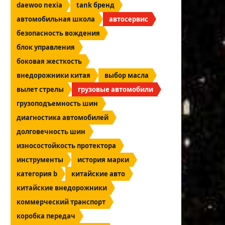
daewoo nexia
tank бренд
автомобильная школа
автосервис
безопасность вождения
блок управления
боковая жесткость
внедорожники китая
выбор масла
вылет стрелы
грузовые автомобили
грузоподъемность шин
диагностика автомобилей
долговечность шин
износостойкость протектора
инструменты
история марки
категория b
китайские авто
китайские внедорожники
коммерческий транспорт
коробка передач