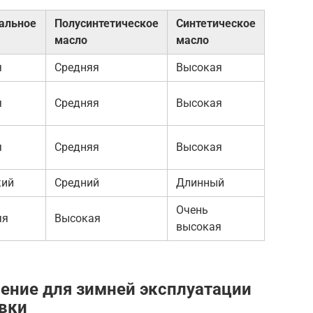
альное
Полусинтетическое
Синтетическое
масло
масло
я
Средняя
Высокая
я
Средняя
Высокая
я
Средняя
Высокая
кий
Средний
Длинный
Очень
яя
Высокая
высокая
чение для зимней эксплуатации
вки