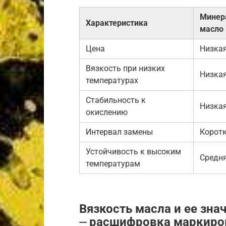
Минер
Характеристика
масло
Цена
Низка
Вязкость при низких
Низка
температурах
Стабильность к
Низка
окислению
Интервал замены
Корот
Устойчивость к высоким
Средн
температурам
Вязкость масла и ее зна
⏤ расшифровка маркиро