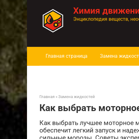
Перейти
Химия движен
к
контенту
Энциклопедия веществ, нео
Главная страница
Замена жидкост
Главная
»
Замена жидкостей
Как выбрать моторно
Как выбрать лучшее моторное м
обеспечит легкий запуск и над
сильные морозы. Советы экспе