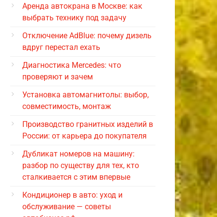
Аренда автокрана в Москве: как
выбрать технику под задачу
Отключение AdBlue: почему дизель
вдруг перестал ехать
Диагностика Mercedes: что
проверяют и зачем
Установка автомагнитолы: выбор,
совместимость, монтаж
Производство гранитных изделий в
России: от карьера до покупателя
Дубликат номеров на машину:
разбор по существу для тех, кто
сталкивается с этим впервые
Кондиционер в авто: уход и
обслуживание — советы