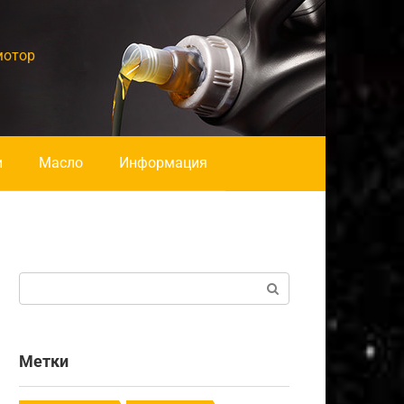
мотор
и
Масло
Информация
Поиск:
Метки