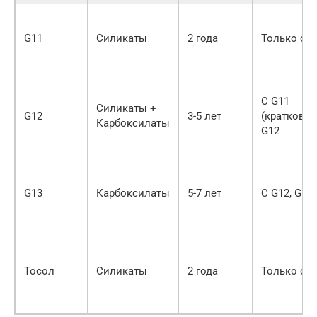
G11
Силикаты
2 года
Только с G
С G11
Силикаты +
G12
3-5 лет
(кратковре
Карбоксилаты
G12
G13
Карбоксилаты
5-7 лет
С G12, G13
Тосол
Силикаты
2 года
Только с 