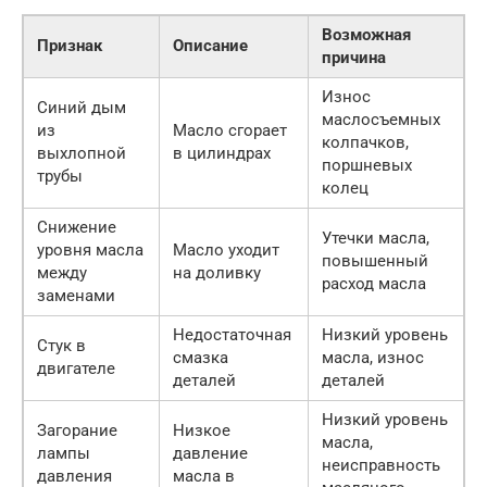
Возможная
Признак
Описание
причина
Износ
Синий дым
маслосъемных
из
Масло сгорает
колпачков,
выхлопной
в цилиндрах
поршневых
трубы
колец
Снижение
Утечки масла,
уровня масла
Масло уходит
повышенный
между
на доливку
расход масла
заменами
Недостаточная
Низкий уровень
Стук в
смазка
масла, износ
двигателе
деталей
деталей
Низкий уровень
Загорание
Низкое
масла,
лампы
давление
неисправность
давления
масла в