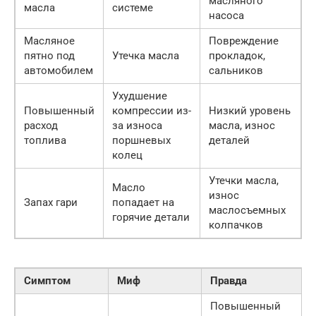
масляного
масла
системе
насоса
Масляное
Повреждение
пятно под
Утечка масла
прокладок,
автомобилем
сальников
Ухудшение
Повышенный
компрессии из-
Низкий уровень
расход
за износа
масла, износ
топлива
поршневых
деталей
колец
Утечки масла,
Масло
износ
Запах гари
попадает на
маслосъемных
горячие детали
колпачков
Симптом
Миф
Правда
Повышенный