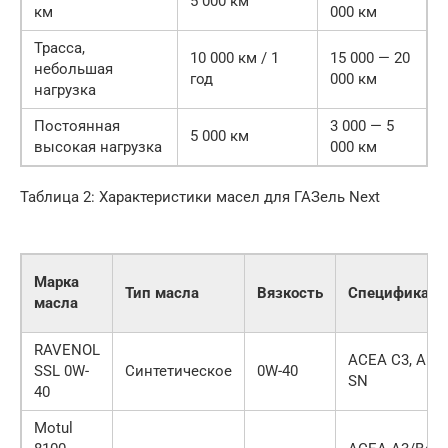
5 000 км
км
000 км
Трасса,
10 000 км / 1
15 000 — 20
небольшая
год
000 км
нагрузка
Постоянная
3 000 — 5
5 000 км
высокая нагрузка
000 км
Таблица 2: Характеристики масел для ГАЗель Next
Марка
Тип масла
Вязкость
Спецификаци
масла
RAVENOL
ACEA C3, API
SSL 0W-
Синтетическое
0W-40
SN
40
Motul