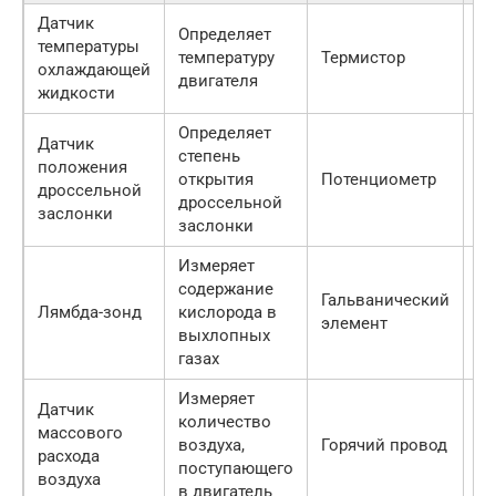
Датчик
В 
Определяет
температуры
ц
температуру
Термистор
охлаждающей
ил
двигателя
жидкости
бл
Определяет
Датчик
степень
Н
положения
открытия
Потенциометр
д
дроссельной
дроссельной
за
заслонки
заслонки
Измеряет
содержание
Гальванический
В
Лямбда-зонд
кислорода в
элемент
си
выхлопных
газах
Измеряет
Датчик
количество
массового
Во
воздуха,
Горячий провод
расхода
ко
поступающего
воздуха
в двигатель