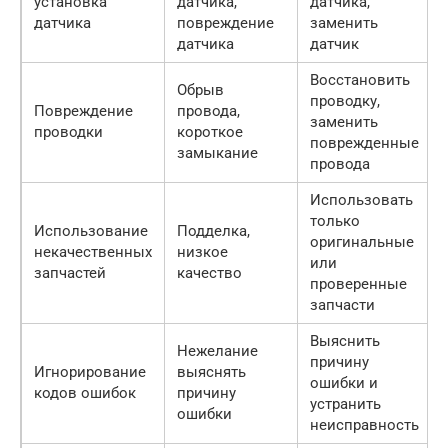
установка
датчика,
датчика,
датчика
повреждение
заменить
датчика
датчик
Восстановить
Обрыв
проводку,
Повреждение
провода,
заменить
проводки
короткое
поврежденные
замыкание
провода
Использовать
только
Использование
Подделка,
оригинальные
некачественных
низкое
или
запчастей
качество
проверенные
запчасти
Выяснить
Нежелание
причину
Игнорирование
выяснять
ошибки и
кодов ошибок
причину
устранить
ошибки
неисправность