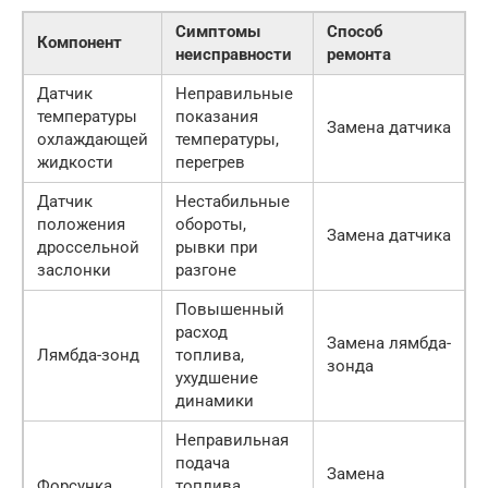
Симптомы
Способ
Компонент
неисправности
ремонта
Датчик
Неправильные
температуры
показания
Замена датчика
охлаждающей
температуры,
жидкости
перегрев
Датчик
Нестабильные
положения
обороты,
Замена датчика
дроссельной
рывки при
заслонки
разгоне
Повышенный
расход
Замена лямбда-
Лямбда-зонд
топлива,
зонда
ухудшение
динамики
Неправильная
подача
Замена
Форсунка
топлива,