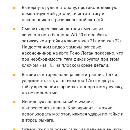
Вывернуть руль в сторону, противоположную
демонтируемой детали, очистить тягу и
наконечник от грязи железной щеткой.
Смочить крепежные детали смесью из
аэрозольного баллона WD-40 и ослабить
затяжку контргайки ключом «на 21» или «на 22».
На доступном видео замены рулевых
наконечников на авто Рено Логан показано, что
при необходимости тяга фиксируется при этом
ключом «на 19» на плоском срезе детали.
Вставить в торец пальца шестигранник Torx и
удерживать его, а ключом «на 17» отвернуть
гайку крепления шарнира к поворотному кулаку,
но не полностью.
Используя специальный съемник,
выпрессовать палец. Как вариант – можно
использовать молоток, нанося удары по гайке и
в торец рычага.
Отвернуть полностью гайку на пальце и вынуть