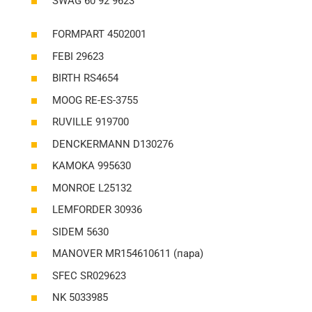
SWAG 60 92 9623
FORMPART 4502001
FEBI 29623
BIRTH RS4654
MOOG RE-ES-3755
RUVILLE 919700
DENCKERMANN D130276
KAMOKA 995630
MONROE L25132
LEMFORDER 30936
SIDEM 5630
MANOVER MR154610611 (пара)
SFEC SR029623
NK 5033985