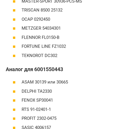
MASTER-SPORT 30936-PCS-MS
TRISCAN 8500 25132
OCAP 0292450
METZGER 54034301
FLENNOR FL0150-B
FORTUNE LINE FZ1032
TEKNOROT DC302
Аналог для 6001550443
ASAM 30139 или 30665
DELPHI TA2330
FENOX SP30041
RTS 91-02401-1
PROFIT 2302-0475
SASIC 4006157