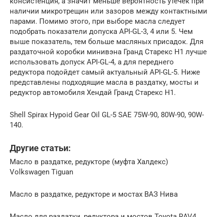
консистенция, а значит меньше вероятность утечек при
наличии микротрещин или зазоров между контактными
парами. Помимо этого, при выборе масла следует
подобрать показатели допуска API-GL-3, 4 или 5. Чем
выше показатель, тем больше масляных присадок. Для
раздаточной коробки минивэна Гранд Старекс Н1 лучше
использовать допуск API-GL-4, а для переднего
редуктора подойдет самый актуальный API-GL-5. Ниже
представлены подходящие масла в раздатку, мосты и
редуктор автомобиля Хендай Гранд Старекс H1.
Shell Spirax Hypoid Gear Oil GL-5 SAE 75W-90, 80W-90, 90W-
140.
Другие статьи:
Масло в раздатке, редукторе (муфта Халдекс)
Volkswagen Tiguan
Масло в раздатке, редукторе и мостах ВАЗ Нива
Масло для раздатки, редуктора и мостов Toyota RAV4