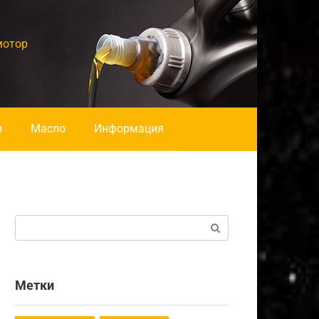
мотор
и
Масло
Информация
Поиск:
Метки