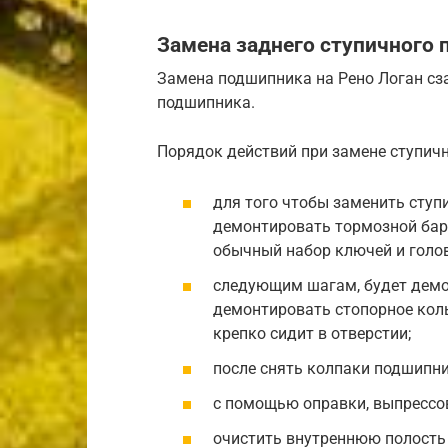
Замена заднего ступичного
Замена подшипника на Рено Логан сза
подшипника.
Порядок действий при замене ступич
для того чтобы заменить сту
демонтировать тормозной бар
обычный набор ключей и голо
следующим шагам, будет демон
демонтировать стопорное коль
крепко сидит в отверстии;
после снять колпаки подшипни
с помощью оправки, выпрессо
очистить внутреннюю полость 