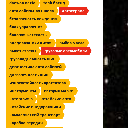
daewoo nexia
tank бренд
автомобильная школа
автосервис
безопасность вождения
блок управления
боковая жесткость
внедорожники китая
выбор масла
вылет стрелы
грузовые автомобили
грузоподъемность шин
диагностика автомобилей
долговечность шин
износостойкость протектора
инструменты
история марки
категория b
китайские авто
китайские внедорожники
коммерческий транспорт
коробка передач