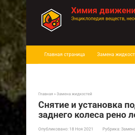
Перейти
Химия движен
к
контенту
Энциклопедия веществ, нео
Главная страница
Замена жидкост
Главная
»
Замена жидкостей
Снятие и установка 
заднего колеса рено л
Опубликовано:
18 Ноя 2021
Рубрика:
Замен