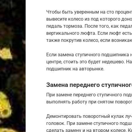
Чтобы быть уверенным на сто процент
вывесите колесо из под которого доно
педаль тормоза. После того, как педа
вертикального люфта. Если люфт ест
также покрутив колесо, если возникаю
Если замена ступичного подшипника н
центре, стоить это будет недешево. 
подшипник на авторынке.
Замена переднего ступично
При замене переднего ступичного по
выполнять работу при снятом поворо
Демонтировать поворотный кулак лу
головок. При замене ступичного под
сделать замену и на втором колесе. 