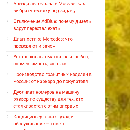
Аренда автокрана в Москве: как
выбрать технику под задачу
Отключение AdBlue: почему дизель
вдруг перестал ехать
Диагностика Mercedes: что
проверяют и зачем
Установка автомагнитолы: выбор,
совместимость, монтаж
Производство гранитных изделий в
России: от карьера до покупателя
Дубликат номеров на машину:
разбор по существу для тех, кто
сталкивается с этим впервые
Кондиционер в авто: уход и
обслуживание — советы