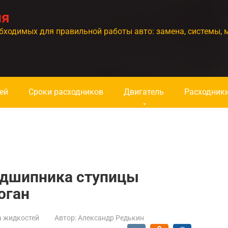
ия
бходимых для правильной работы авто: замена, системы, 
ей
Сроки расходников
Двигатель
Расходник
подшипника ступицы
оган
а жидкостей
Автор:
Александр Редькин