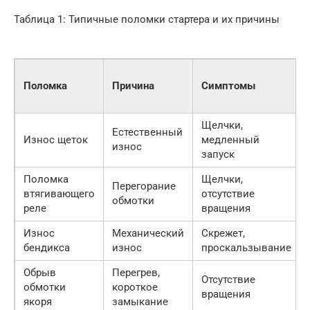
Таблица 1: Типичные поломки стартера и их причины
Поломка
Причина
Симптомы
Щелчки,
Естественный
Износ щеток
медленный
износ
запуск
Поломка
Щелчки,
Перегорание
втягивающего
отсутствие
обмотки
реле
вращения
Износ
Механический
Скрежет,
бендикса
износ
проскальзывание
Обрыв
Перегрев,
Отсутствие
обмотки
короткое
вращения
якоря
замыкание