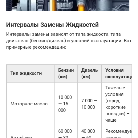
Интервалы Замены Жидкостей
Интервалы замены зависят от типа жидкости, типа
двигателя (бензин/дизель) и условий эксплуатации. Вот
примерные рекомендации:
Бензин
Дизель
Условия
Тип жидкости
(км)
(км)
эксплуатации
Тяжелые
условия
10 000
7 000 —
(город,
Моторное масло
— 15
10 000
короткие
000
поездки) –
чаще
60 000
40 000
Рекомендуетс
Антифриз
— 80
— 60
замена